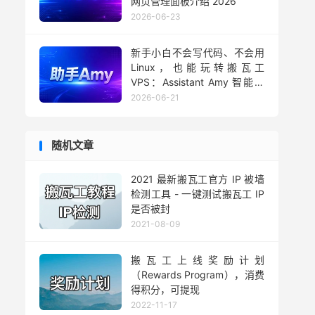
网页管理面板介绍 2026
2026-06-23
新手小白不会写代码、不会用
Linux，也能玩转搬瓦工
VPS：Assistant Amy 智能助
手用法 2026
2026-06-21
随机文章
2021 最新搬瓦工官方 IP 被墙
检测工具 - 一键测试搬瓦工 IP
是否被封
2021-08-09
搬瓦工上线奖励计划
（Rewards Program），消费
得积分，可提现
2022-11-17