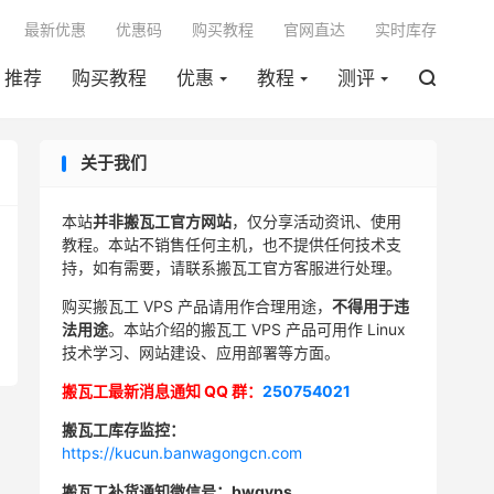

最新优惠
优惠码
购买教程
官网直达
实时库存
推荐
购买教程
优惠
教程
测评

关于我们
本站
并非搬瓦工官方网站
，仅分享活动资讯、使用
教程。本站不销售任何主机，也不提供任何技术支
持，如有需要，请联系搬瓦工官方客服进行处理。
购买搬瓦工 VPS 产品请用作合理用途，
不得用于违
法用途
。本站介绍的搬瓦工 VPS 产品可用作 Linux
技术学习、网站建设、应用部署等方面。
搬瓦工最新消息通知 QQ 群：
250754021
搬瓦工库存监控：
https://kucun.banwagongcn.com
搬瓦工补货通知微信号：bwgvps