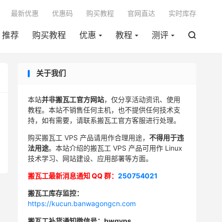

最新优惠
优惠码
购买教程
官网直达
实时库存
推荐
购买教程
优惠
教程
测评

关于我们
本站
并非搬瓦工官方网站
，仅分享活动资讯、使用
教程。本站不销售任何主机，也不提供任何技术支
持，如有需要，请联系搬瓦工官方客服进行处理。
购买搬瓦工 VPS 产品请用作合理用途，
不得用于违
法用途
。本站介绍的搬瓦工 VPS 产品可用作 Linux
技术学习、网站建设、应用部署等方面。
搬瓦工最新消息通知 QQ 群：
250754021
搬瓦工库存监控：
https://kucun.banwagongcn.com
搬瓦工补货通知微信号：bwgvps