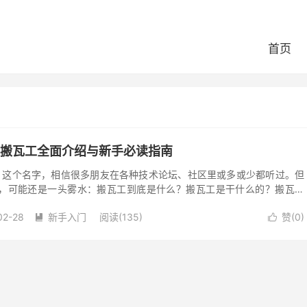
首页
6 搬瓦工全面介绍与新手必读指南
Host）这个名字，相信很多朋友在各种技术论坛、社区里或多或少都听过。但
，可能还是一头雾水：搬瓦工到底是什么？搬瓦工是干什么的？搬瓦工
一个 2026 年最全...
02-28
新手入门
阅读(135)
赞(
0
)

