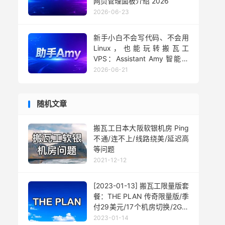
网页管理面板介绍 2026
2026-06-23
新手小白不会写代码、不会用
Linux，也能玩转搬瓦工
VPS：Assistant Amy 智能助
手用法 2026
2026-06-21
随机文章
搬瓦工日本大阪软银机房 Ping
不通/连不上/线路绕美/延迟高
等问题
2021-12-12
[2023-01-13] 搬瓦工限量版套
餐：THE PLAN 传奇限量版/季
付29美元/17个机房切换/2G内
存/40G硬盘/1000G流量
2023-01-14