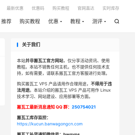

最新优惠
优惠码
购买教程
官网直达
实时库存
推荐
购买教程
优惠
教程
测评

关于我们
本站
并非搬瓦工官方网站
，仅分享活动资讯、使用
教程。本站不销售任何主机，也不提供任何技术支
持，如有需要，请联系搬瓦工官方客服进行处理。
购买搬瓦工 VPS 产品请用作合理用途，
不得用于违
法用途
。本站介绍的搬瓦工 VPS 产品可用作 Linux
技术学习、网站建设、应用部署等方面。
搬瓦工最新消息通知 QQ 群：
250754021
搬瓦工库存监控：
https://kucun.banwagongcn.com
搬瓦工补货通知微信号：bwgvps