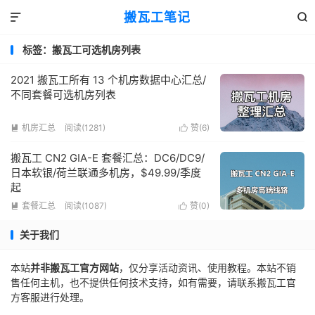
搬瓦工笔记


标签：搬瓦工可选机房列表
2021 搬瓦工所有 13 个机房数据中心汇总/
不同套餐可选机房列表
机房汇总
阅读(1281)
赞(
6
)


搬瓦工 CN2 GIA-E 套餐汇总：DC6/DC9/
日本软银/荷兰联通多机房，$49.99/季度
起
套餐汇总
阅读(1087)
赞(
0
)


关于我们
本站
并非搬瓦工官方网站
，仅分享活动资讯、使用教程。本站不销
售任何主机，也不提供任何技术支持，如有需要，请联系搬瓦工官
方客服进行处理。