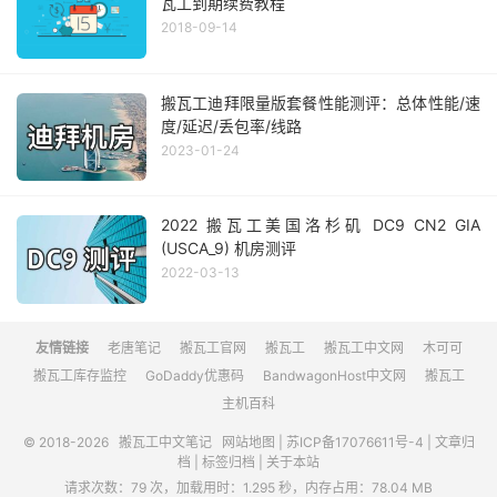
瓦工到期续费教程
2018-09-14
搬瓦工迪拜限量版套餐性能测评：总体性能/速
度/延迟/丢包率/线路
2023-01-24
2022 搬瓦工美国洛杉矶 DC9 CN2 GIA
(USCA_9) 机房测评
2022-03-13
友情链接
老唐笔记
搬瓦工官网
搬瓦工
搬瓦工中文网
木可可
搬瓦工库存监控
GoDaddy优惠码
BandwagonHost中文网
搬瓦工
主机百科
© 2018-2026
搬瓦工中文笔记
网站地图
|
苏ICP备17076611号-4
|
文章归
档
|
标签归档
|
关于本站
请求次数：79 次，加载用时：1.295 秒，内存占用：78.04 MB