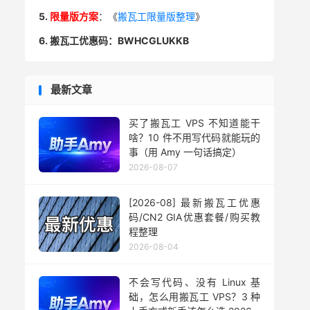
5.
限量版方案
：《
搬瓦工限量版整理
》
6. 搬瓦工优惠码：BWHCGLUKKB
最新文章
买了搬瓦工 VPS 不知道能干
啥？10 件不用写代码就能玩的
事（用 Amy 一句话搞定）
2026-08-07
[2026-08] 最新搬瓦工优惠
码/CN2 GIA优惠套餐/购买教
程整理
2026-08-04
不会写代码、没有 Linux 基
础，怎么用搬瓦工 VPS？3 种