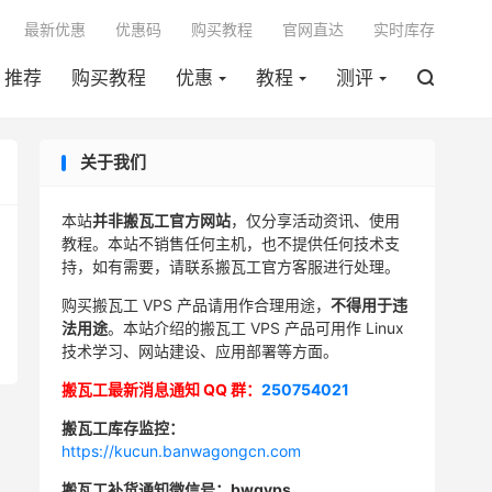

最新优惠
优惠码
购买教程
官网直达
实时库存
推荐
购买教程
优惠
教程
测评

关于我们
本站
并非搬瓦工官方网站
，仅分享活动资讯、使用
教程。本站不销售任何主机，也不提供任何技术支
持，如有需要，请联系搬瓦工官方客服进行处理。
购买搬瓦工 VPS 产品请用作合理用途，
不得用于违
法用途
。本站介绍的搬瓦工 VPS 产品可用作 Linux
技术学习、网站建设、应用部署等方面。
搬瓦工最新消息通知 QQ 群：
250754021
搬瓦工库存监控：
https://kucun.banwagongcn.com
搬瓦工补货通知微信号：bwgvps