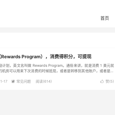
首页
ewards Program），消费得积分，可提现
，英文名叫做 Rewards Program。通俗来讲，就是消费 1 美元就
得的机房可以用来下次消费的时候抵现，或者是转移到其他账户，或者是可
现的比例还不太一...
1-17
常见问题
阅读(614)
赞(
5
)

