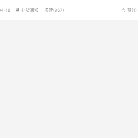
货会在几分钟内更新库...
04-18
补货通知
阅读(967)
赞(
1
)

