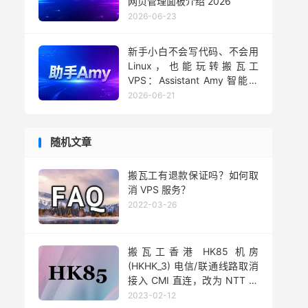
网页管理面板介绍 2026
2026-06-23
新手小白不会写代码、不会用
Linux，也能玩转搬瓦工
VPS：Assistant Amy 智能助
手用法 2026
2026-06-21
随机文章
搬瓦工有退款保证吗？如何取
消 VPS 服务？
2022-03-26
搬瓦工香港 HK85 机房
(HKHK_3) 电信/联通线路取消
接入 CMI 直连，改为 NTT 绕
路
2023-02-12