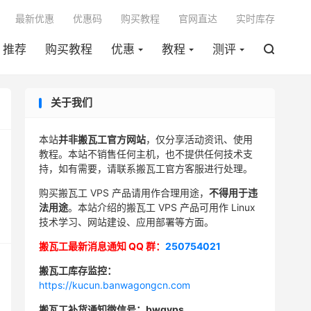

最新优惠
优惠码
购买教程
官网直达
实时库存
推荐
购买教程
优惠
教程
测评

关于我们
本站
并非搬瓦工官方网站
，仅分享活动资讯、使用
教程。本站不销售任何主机，也不提供任何技术支
持，如有需要，请联系搬瓦工官方客服进行处理。
购买搬瓦工 VPS 产品请用作合理用途，
不得用于违
法用途
。本站介绍的搬瓦工 VPS 产品可用作 Linux
技术学习、网站建设、应用部署等方面。
搬瓦工最新消息通知 QQ 群：
250754021
搬瓦工库存监控：
https://kucun.banwagongcn.com
搬瓦工补货通知微信号：bwgvps