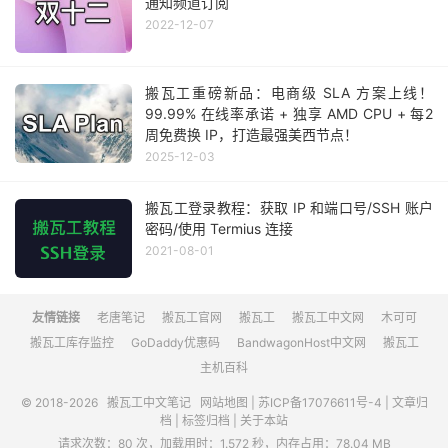
通知频道订阅
2022-12-07
搬瓦工重磅新品：电商级 SLA 方案上线！
99.99% 在线率承诺 + 独享 AMD CPU + 每2
周免费换 IP，打造最强美西节点！
2025-12-03
搬瓦工登录教程：获取 IP 和端口号/SSH 账户
密码/使用 Termius 连接
2021-08-01
友情链接
老唐笔记
搬瓦工官网
搬瓦工
搬瓦工中文网
木可可
搬瓦工库存监控
GoDaddy优惠码
BandwagonHost中文网
搬瓦工
主机百科
© 2018-2026
搬瓦工中文笔记
网站地图
|
苏ICP备17076611号-4
|
文章归
档
|
标签归档
|
关于本站
请求次数：80 次，加载用时：1.572 秒，内存占用：78.04 MB