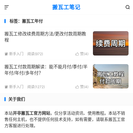
搬瓦工笔记


标签：搬瓦工年付
搬瓦工修改续费周期方法/更改付款周期教
程
新手入门
阅读(972)
赞(
4
)


搬瓦工付款周期解读：能不能月付/季付/半
年付/年付/多年付？
新手入门
阅读(1272)
赞(
4
)


关于我们
本站
并非搬瓦工官方网站
，仅分享活动资讯、使用教程。本站不销
售任何主机，也不提供任何技术支持，如有需要，请联系搬瓦工官
方客服进行处理。