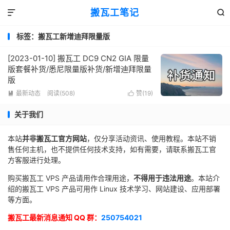
搬瓦工笔记


标签：搬瓦工新增迪拜限量版
[2023-01-10] 搬瓦工 DC9 CN2 GIA 限量
版套餐补货/悉尼限量版补货/新增迪拜限量
版
最新动态
阅读(508)
赞(
19
)


关于我们
本站
并非搬瓦工官方网站
，仅分享活动资讯、使用教程。本站不销
售任何主机，也不提供任何技术支持，如有需要，请联系搬瓦工官
方客服进行处理。
购买搬瓦工 VPS 产品请用作合理用途，
不得用于违法用途
。本站介
绍的搬瓦工 VPS 产品可用作 Linux 技术学习、网站建设、应用部署
等方面。
搬瓦工最新消息通知 QQ 群：
250754021