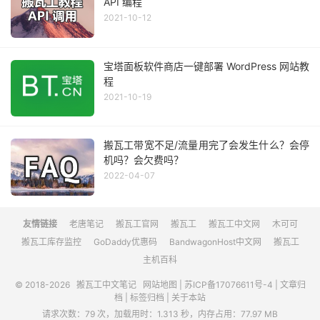
API 编程
2021-10-12
宝塔面板软件商店一键部署 WordPress 网站教
程
2021-10-19
搬瓦工带宽不足/流量用完了会发生什么？会停
机吗？会欠费吗？
2022-04-07
友情链接
老唐笔记
搬瓦工官网
搬瓦工
搬瓦工中文网
木可可
搬瓦工库存监控
GoDaddy优惠码
BandwagonHost中文网
搬瓦工
主机百科
© 2018-2026
搬瓦工中文笔记
网站地图
|
苏ICP备17076611号-4
|
文章归
档
|
标签归档
|
关于本站
请求次数：79 次，加载用时：1.313 秒，内存占用：77.97 MB