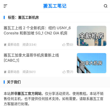
搬瓦工笔记


标签：搬瓦工新机房
搬瓦工上线 2 个全新机房：纽约 USNY_6
Coresite 和新加坡 SG_1 CN2 GIA 机房
最新动态
阅读(334)
赞(
0
)


搬瓦工加拿大温哥华机房重新上线
[CABC_1]
最新动态
阅读(501)
赞(
7
)


关于我们
本站
并非搬瓦工官方网站
，仅分享活动资讯、使用教程。本站不销
售任何主机，也不提供任何技术支持，如有需要，请联系搬瓦工官
方客服进行处理。