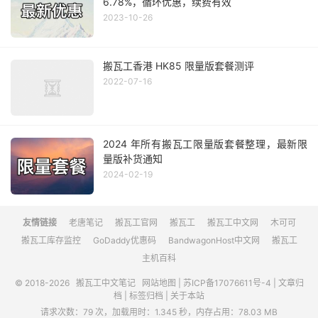
6.78%，循环优惠，续费有效
2023-10-26
搬瓦工香港 HK85 限量版套餐测评
2022-07-16
2024 年所有搬瓦工限量版套餐整理，最新限
量版补货通知
2024-02-19
友情链接
老唐笔记
搬瓦工官网
搬瓦工
搬瓦工中文网
木可可
搬瓦工库存监控
GoDaddy优惠码
BandwagonHost中文网
搬瓦工
主机百科
© 2018-2026
搬瓦工中文笔记
网站地图
|
苏ICP备17076611号-4
|
文章归
档
|
标签归档
|
关于本站
请求次数：79 次，加载用时：1.345 秒，内存占用：78.03 MB