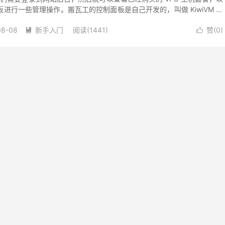
进行一些管理操作。搬瓦工的控制面板是自己开发的，叫做 KiwiVM 控
，是搬瓦工独有的，用...
08-08
新手入门
阅读(1441)
赞(
0
)

