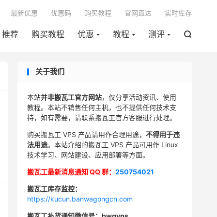

最新优惠
优惠码
购买教程
官网直达
实时库存
推荐
购买教程
优惠
教程
测评

关于我们
本站
并非搬瓦工官方网站
，仅分享活动资讯、使用
教程。本站不销售任何主机，也不提供任何技术支
持，如有需要，请联系搬瓦工官方客服进行处理。
购买搬瓦工 VPS 产品请用作合理用途，
不得用于违
法用途
。本站介绍的搬瓦工 VPS 产品可用作 Linux
技术学习、网站建设、应用部署等方面。
搬瓦工最新消息通知 QQ 群：
250754021
搬瓦工库存监控：
https://kucun.banwagongcn.com
搬瓦工补货通知微信号：bwgvps