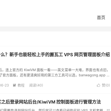
首页
p 是什么？新手也能轻松上手的搬瓦工 VPS 网页管理面板介绍
，连上官方的 KiwiVM 面板一看——英文菜单一大堆，界面也有点旧，
官方面板，还有更清爽好用的第三方工具可以选，banwagong.app 就
个跑在浏览器里的...
06-23
教程
阅读(40)
赞(
0
)


之后登录网站后台/KiwiVM 控制面板进行管理方法
，我们需要登录到网站后台，然后就可以查看已经购买的 VPS 主机套餐，以