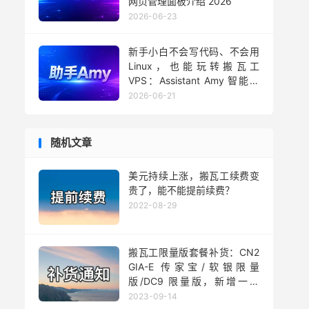
网页管理面板介绍 2026
2026-06-23
新手小白不会写代码、不会用
Linux，也能玩转搬瓦工
VPS：Assistant Amy 智能助
手用法 2026
2026-06-21
随机文章
美元持续上涨，搬瓦工续费变
贵了，能不能提前续费？
2022-08-29
搬瓦工限量版套餐补货：CN2
GIA-E 传家宝/软银限量
版/DC9 限量版，新增一款
FREEDOM PLAN 限量版
2023-09-14