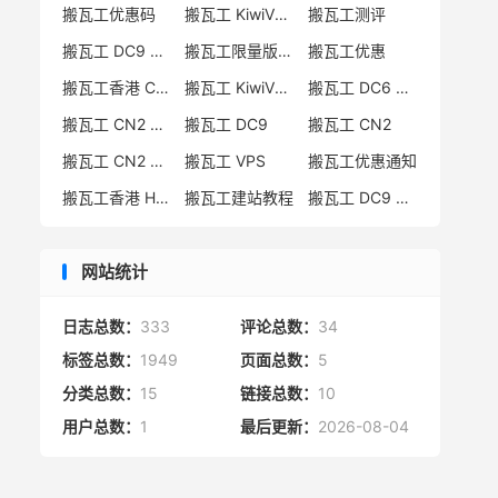
搬瓦工优惠码
搬瓦工 KiwiVM 教程
搬瓦工测评
搬瓦工 DC9 CN2 GIA 限量版
搬瓦工限量版补货通知
搬瓦工优惠
搬瓦工香港 CN2 GIA
搬瓦工 KiwiVM 控制面板
搬瓦工 DC6 CN2 GIA-E
搬瓦工 CN2 GIA-E 限量版
搬瓦工 DC9
搬瓦工 CN2
搬瓦工 CN2 GIA 限量版
搬瓦工 VPS
搬瓦工优惠通知
搬瓦工香港 HK85
搬瓦工建站教程
搬瓦工 DC9 限量版
网站统计
日志总数：
333
评论总数：
34
标签总数：
1949
页面总数：
5
分类总数：
15
链接总数：
10
用户总数：
1
最后更新：
2026-08-04