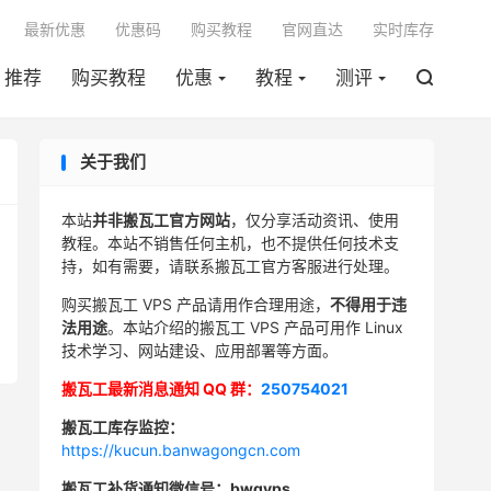

最新优惠
优惠码
购买教程
官网直达
实时库存
推荐
购买教程
优惠
教程
测评

关于我们
本站
并非搬瓦工官方网站
，仅分享活动资讯、使用
教程。本站不销售任何主机，也不提供任何技术支
持，如有需要，请联系搬瓦工官方客服进行处理。
购买搬瓦工 VPS 产品请用作合理用途，
不得用于违
法用途
。本站介绍的搬瓦工 VPS 产品可用作 Linux
技术学习、网站建设、应用部署等方面。
搬瓦工最新消息通知 QQ 群：
250754021
搬瓦工库存监控：
https://kucun.banwagongcn.com
搬瓦工补货通知微信号：bwgvps