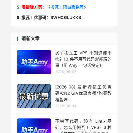
5.
限量版方案
：《
搬瓦工限量版整理
》
6. 搬瓦工优惠码：BWHCGLUKKB
最新文章
买了搬瓦工 VPS 不知道能干
啥？10 件不用写代码就能玩的
事（用 Amy 一句话搞定）
2026-08-07
[2026-08] 最新搬瓦工优惠
码/CN2 GIA优惠套餐/购买教
程整理
2026-08-04
不会写代码、没有 Linux 基
础，怎么用搬瓦工 VPS？3 种