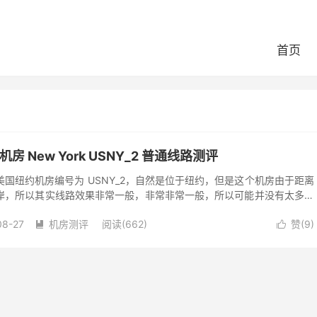
首页
房 New York USNY_2 普通线路测评
国纽约机房编号为 USNY_2，自然是位于纽约，但是这个机房由于距离
岸，所以其实线路效果非常一般，非常非常一般，所以可能并没有太多朋
存在即合理，既然这个机房一直存在...
08-27
机房测评
阅读(662)
赞(
9
)

