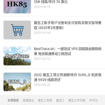
CMI 线路/年付 74 美元
2022-06-14
搬瓦工新手用户注册和支付宝购买图文指导教
程 (2025年2月更新)
2025-02-06
BestTrace.sh：一键测试 VPS 回程路由跟踪结
果 电信联通移动三网测试
2022-05-18
2022 搬瓦工荷兰阿姆斯特丹 EUNL_9 机房联
通 9929 线路测评
2022-08-25
友情链接
老唐笔记
搬瓦工官网
搬瓦工
搬瓦工中文网
木可可