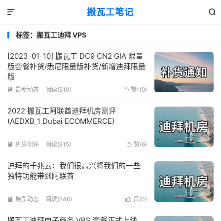
搬瓦工笔记


标签：搬瓦工迪拜 VPS
[2023-01-10] 搬瓦工 DC9 CN2 GIA 限量
版套餐补货/悉尼限量版补货/新增迪拜限量
版
最新动态
阅读(510)
赞(
19
)


2022 搬瓦工阿联酋迪拜机房测评
(AEDXB_1 Dubai ECOMMERCE)
机房测评
阅读(815)
赞(
6
)


迪拜的千兆云：我们很高兴将我们的一些
独特功能带到阿联酋
最新动态
阅读(846)
赞(
0
)


搬瓦工迪拜电子商务 VPS 套餐正式上线