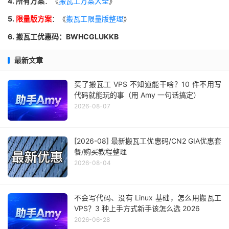
4. 所有方案
：《
搬瓦工方案大全
》
5.
限量版方案
：《
搬瓦工限量版整理
》
6. 搬瓦工优惠码：BWHCGLUKKB
最新文章
买了搬瓦工 VPS 不知道能干啥？10 件不用写
代码就能玩的事（用 Amy 一句话搞定）
2026-08-07
[2026-08] 最新搬瓦工优惠码/CN2 GIA优惠套
餐/购买教程整理
2026-08-04
不会写代码、没有 Linux 基础，怎么用搬瓦工
VPS？3 种上手方式新手该怎么选 2026
2026-06-28