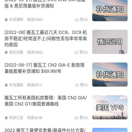
版 & 悉尼限量版补货通知
补货通知
阅读(585)
赞(
2
)


[2022-08] 搬瓦工最近几天 DC6、DC9 机
房不稳定/经常连不上/间歇性丢包率非常高
的原因
常见问题
阅读(695)
赞(
3
)


[2022-08-17] 搬瓦工 CN2 GIA-E 新款限
量版套餐补货通知 $89.99/年
补货通知
阅读(611)
赞(
1
)


搬瓦工所有美国机房整理：美国 CN2 GIA/
美国 CN2 GT/美国普通路线
机房汇总
阅读(918)
赞(
4
)


2022 搬瓦工最便宜套餐/最具性价比方案/