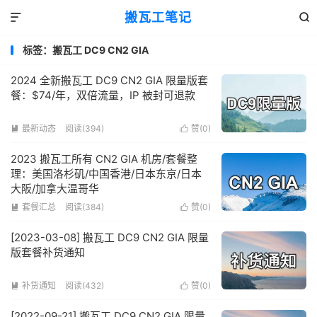
搬瓦工笔记


标签：搬瓦工 DC9 CN2 GIA
2024 全新搬瓦工 DC9 CN2 GIA 限量版套
餐：$74/年，双倍流量，IP 被封可退款
最新动态
阅读(394)
赞(
0
)


2023 搬瓦工所有 CN2 GIA 机房/套餐整
理：美国洛杉矶/中国香港/日本东京/日本
大阪/加拿大温哥华
套餐汇总
阅读(384)
赞(
0
)


[2023-03-08] 搬瓦工 DC9 CN2 GIA 限量
版套餐补货通知
补货通知
阅读(432)
赞(
0
)


[2022-09-21] 搬瓦工 DC9 CN2 GIA 限量