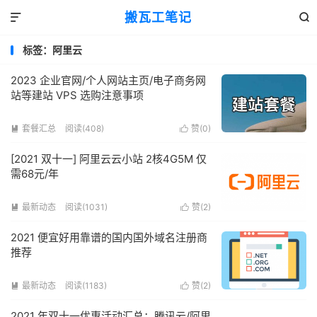
搬瓦工笔记


标签：阿里云
2023 企业官网/个人网站主页/电子商务网
站等建站 VPS 选购注意事项
套餐汇总
阅读(408)
赞(
0
)


[2021 双十一] 阿里云云小站 2核4G5M 仅
需68元/年
最新动态
阅读(1031)
赞(
2
)


2021 便宜好用靠谱的国内国外域名注册商
推荐
最新动态
阅读(1183)
赞(
2
)


2021 年双十一优惠活动汇总：腾讯云/阿里