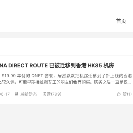
首页
INA DIRECT ROUTE 已被迁移到香港 HK85 机房
$19.99 年付的 QNET 套餐，居然默默把机房迁移到了新上线的香港
代比较久远，可能早期接触搬瓦工的朋友们会有购买。购买之后一直是仅限
后发现不知道什...
06-17
最新动态
阅读(799)
赞(
1
)

