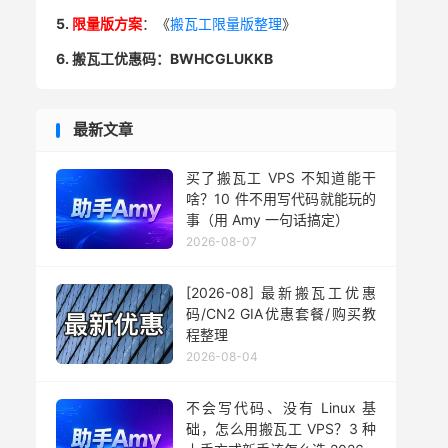
5.
限量版方案
：《
搬瓦工限量版整理
》
6. 搬瓦工优惠码：BWHCGLUKKB
最新文章
买了搬瓦工 VPS 不知道能干
啥？10 件不用写代码就能玩的
事（用 Amy 一句话搞定）
2026-08-07
[2026-08] 最新搬瓦工优惠
码/CN2 GIA优惠套餐/购买教
程整理
2026-08-04
不会写代码、没有 Linux 基
础，怎么用搬瓦工 VPS？3 种