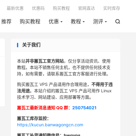

最新优惠
优惠码
购买教程
官网直达
实时库存
推荐
购买教程
优惠
教程
测评

关于我们
本站
并非搬瓦工官方网站
，仅分享活动资讯、使用
教程。本站不销售任何主机，也不提供任何技术支
持，如有需要，请联系搬瓦工官方客服进行处理。
购买搬瓦工 VPS 产品请用作合理用途，
不得用于违
法用途
。本站介绍的搬瓦工 VPS 产品可用作 Linux
技术学习、网站建设、应用部署等方面。
搬瓦工最新消息通知 QQ 群：
250754021
搬瓦工库存监控：
https://kucun.banwagongcn.com
搬瓦工补货通知微信号：bwgvps