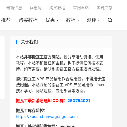

最新优惠
优惠码
购买教程
官网直达
实时库存
推荐
购买教程
优惠
教程
测评

关于我们
本站
并非搬瓦工官方网站
，仅分享活动资讯、使用
教程。本站不销售任何主机，也不提供任何技术支
持，如有需要，请联系搬瓦工官方客服进行处理。
购买搬瓦工 VPS 产品请用作合理用途，
不得用于违
法用途
。本站介绍的搬瓦工 VPS 产品可用作 Linux
技术学习、网站建设、应用部署等方面。
搬瓦工最新消息通知 QQ 群：
250754021
搬瓦工库存监控：
https://kucun.banwagongcn.com
搬瓦工补货通知微信号：bwgvps