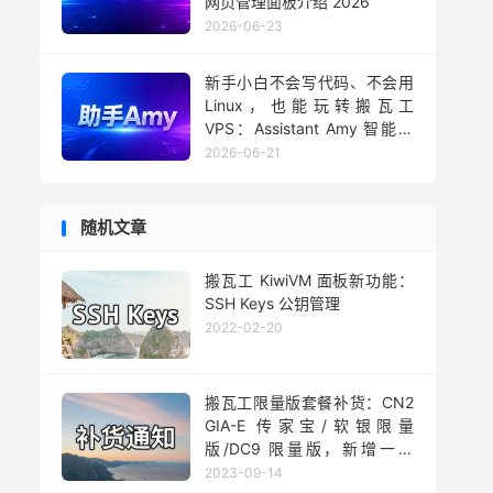
网页管理面板介绍 2026
2026-06-23
新手小白不会写代码、不会用
Linux，也能玩转搬瓦工
VPS：Assistant Amy 智能助
手用法 2026
2026-06-21
随机文章
搬瓦工 KiwiVM 面板新功能：
SSH Keys 公钥管理
2022-02-20
搬瓦工限量版套餐补货：CN2
GIA-E 传家宝/软银限量
版/DC9 限量版，新增一款
FREEDOM PLAN 限量版
2023-09-14