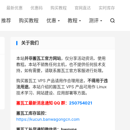

最新优惠
优惠码
购买教程
官网直达
实时库存
推荐
购买教程
优惠
教程
测评

关于我们
本站
并非搬瓦工官方网站
，仅分享活动资讯、使用
教程。本站不销售任何主机，也不提供任何技术支
持，如有需要，请联系搬瓦工官方客服进行处理。
购买搬瓦工 VPS 产品请用作合理用途，
不得用于违
法用途
。本站介绍的搬瓦工 VPS 产品可用作 Linux
技术学习、网站建设、应用部署等方面。
搬瓦工最新消息通知 QQ 群：
250754021
搬瓦工库存监控：
https://kucun.banwagongcn.com
搬瓦工补货通知微信号：bwgvps