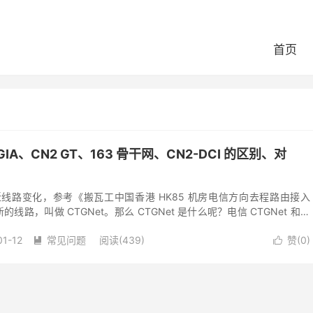
首页
 GIA、CN2 GT、163 骨干网、CN2-DCI 的区别、对
最近线路变化，参考《搬瓦工中国香港 HK85 机房电信方向去程路由接入
的线路，叫做 CTGNet。那么 CTGNet 是什么呢？电信 CTGNet 和之
01-12
常见问题
阅读(439)
赞(
0
)

