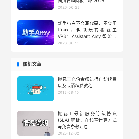
网页管理面板介绍 2026
2026-06-23
新手小白不会写代码、不会用
Linux，也能玩转搬瓦工
VPS：Assistant Amy 智能助
手用法 2026
2026-06-21
随机文章
搬瓦工充值余额进行自动续费
以及取消续费教程
2018-09-15
搬瓦工最新服务等级协议
(SLA) 解析：在线率计算方式
与免责条款汇总
2025-12-02