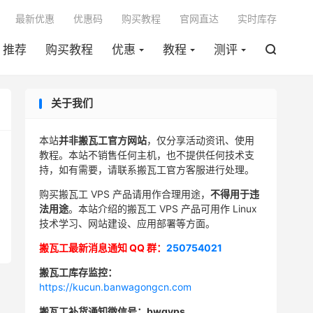

最新优惠
优惠码
购买教程
官网直达
实时库存
推荐
购买教程
优惠
教程
测评

关于我们
本站
并非搬瓦工官方网站
，仅分享活动资讯、使用
教程。本站不销售任何主机，也不提供任何技术支
持，如有需要，请联系搬瓦工官方客服进行处理。
购买搬瓦工 VPS 产品请用作合理用途，
不得用于违
法用途
。本站介绍的搬瓦工 VPS 产品可用作 Linux
技术学习、网站建设、应用部署等方面。
搬瓦工最新消息通知 QQ 群：
250754021
搬瓦工库存监控：
https://kucun.banwagongcn.com
搬瓦工补货通知微信号：bwgvps