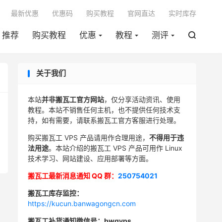

最新优惠
优惠码
购买教程
官网直达
实时库存
推荐
购买教程
优惠
教程
测评

关于我们
本站
并非搬瓦工官方网站
，仅分享活动资讯、使用
教程。本站不销售任何主机，也不提供任何技术支
持，如有需要，请联系搬瓦工官方客服进行处理。
购买搬瓦工 VPS 产品请用作合理用途，
不得用于违
法用途
。本站介绍的搬瓦工 VPS 产品可用作 Linux
技术学习、网站建设、应用部署等方面。
搬瓦工最新消息通知 QQ 群：
250754021
搬瓦工库存监控：
https://kucun.banwagongcn.com
搬瓦工补货通知微信号：bwgvps