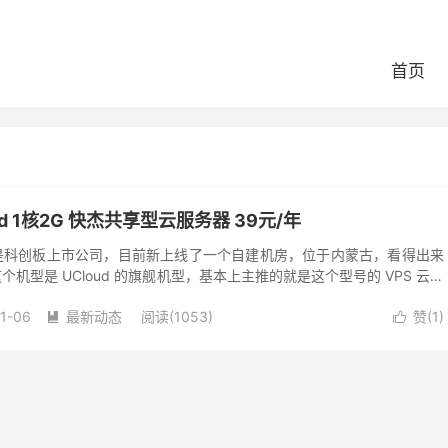
首页
oud 1核2G 快杰共享型云服务器 39元/年
得，是科创板上市公司，目前新上线了一个自建机房，位于内蒙古，看得出来
这个机型是 UCloud 的旗舰机型，基本上主推的就是这个型号的 VPS 云服
机房叫做乌兰...
11-06
最新动态
阅读(1053)
赞(
1
)

