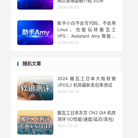
网页管理面板介绍 2026
2026-06-23
新手小白不会写代码、不会用
Linux，也能玩转搬瓦工
VPS：Assistant Amy 智能助
手用法 2026
2026-06-21
随机文章
2024 搬瓦工日本大阪软银
JPOS_1 机房最新丢包率测试
2024-05-13
搬瓦工日本东京 CN2 GIA 机房
测评 (IO性能/速度/延迟/丢包)
2021-12-21