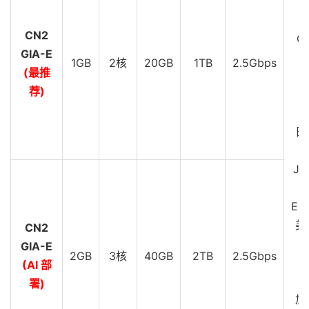
D
C
CN2
GI
GIA-E
1GB
2核
20GB
1TB
2.5Gbps
(最推
D
荐)
C
G
日
JP
EU
美
CN2
GIA-E
2GB
3核
40GB
2TB
2.5Gbps
C
(AI 部
G
署)
加