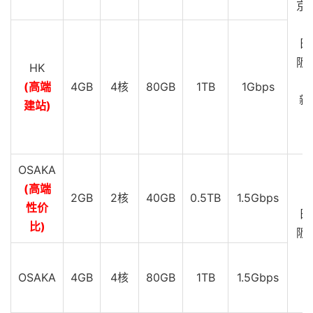
京 
G
日
阪 
HK
G
(高端
4GB
4核
80GB
1TB
1Gbps
新
建站)
C
G
OSAKA
(高端
2GB
2核
40GB
0.5TB
1.5Gbps
性价
日
比)
阪 
G
OSAKA
4GB
4核
80GB
1TB
1.5Gbps