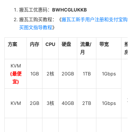
搬瓦工优惠码：
BWHCGLUKKB
搬瓦工购买教程：《
搬瓦工新手用户注册和支付宝购
买图文指导教程
》
方案
内存
CPU
硬盘
流量/
带宽
推
月
房
KVM
(最便
1GB
2核
20GB
1TB
1Gbps
D
宜)
D
Z
KVM
2GB
3核
40GB
2TB
1Gbps