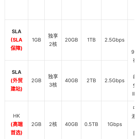
C
G
SLA
D
独享
(SLA
1GB
20GB
1TB
2.5Gbps
S
2核
保障)
99
在
SLA
独享
每
(外贸
2GB
40GB
2TB
2.5Gbps
3核
免
建站)
IP
中
HK
港 
(高端
2GB
2核
40GB
0.5TB
1Gbps
G
首选)
日