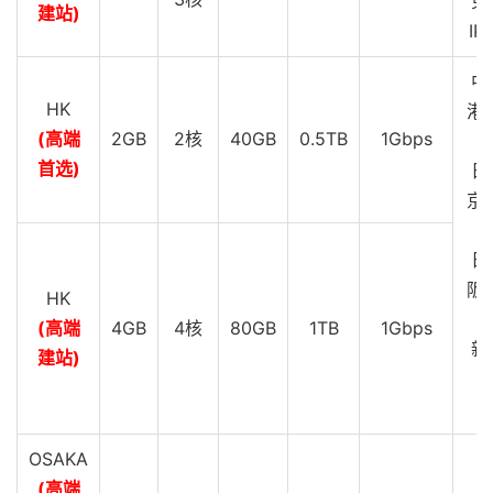
免
建站)
IP
中
HK
港 
(高端
2GB
2核
40GB
0.5TB
1Gbps
G
首选)
日
京 
G
日
阪 
HK
G
(高端
4GB
4核
80GB
1TB
1Gbps
新
建站)
C
G
OSAKA
(高端