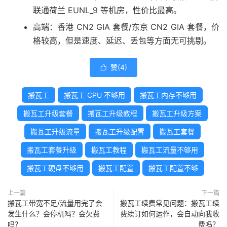
联通荷兰 EUNL_9 等机房，性价比最高。
高端：香港 CN2 GIA 套餐/东京 CN2 GIA 套餐，价
格较高，但是速度、延迟、丢包等方面无可挑剔。
赞(
4
)

搬瓦工
搬瓦工 CPU 不够用
搬瓦工内存不够用
搬瓦工升级套餐
搬瓦工升级教程
搬瓦工升级方案
搬瓦工升级流量
搬瓦工升级配置
搬瓦工套餐
搬瓦工套餐升级
搬瓦工教程
搬瓦工流量不够用
搬瓦工硬盘不够用
搬瓦工配置
搬瓦工配置不够
上一篇
下一篇
搬瓦工带宽不足/流量用完了会
搬瓦工续费常见问题：搬瓦工续
发生什么？会停机吗？会欠费
费续订如何运作，会自动向我收
吗？
费吗？