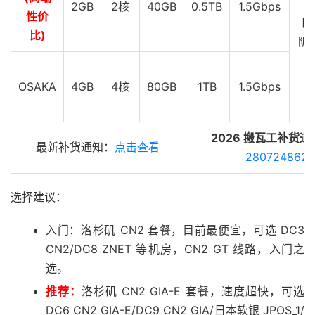
2GB
2核
40GB
0.5TB
1.5Gbps
性价
日
比)
阪 
G
OSAKA
4GB
4核
80GB
1TB
1.5Gbps
2026 搬瓦工补货通
最新补货通知：
点击查看
280724862
选择建议：
入门：洛杉矶 CN2 套餐，目前最便宜，可选 DC3
CN2/DC8 ZNET 等机房，CN2 GT 线路，入门之
选。
推荐：
洛杉矶 CN2 GIA-E 套餐，速度超快，可选
DC6 CN2 GIA-E/DC9 CN2 GIA/日本软银 JPOS_1/