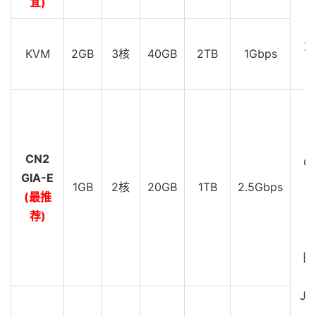
宜)
D
Z
KVM
2GB
3核
40GB
2TB
1Gbps
D
C
CN2
GI
GIA-E
1GB
2核
20GB
1TB
2.5Gbps
(最推
D
荐)
C
G
日
JP