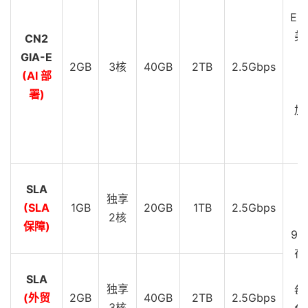
EU
美
CN2
GIA-E
2GB
3核
40GB
2TB
2.5Gbps
C
(AI 部
G
署)
加
C
G
SLA
D
独享
(SLA
1GB
20GB
1TB
2.5Gbps
S
2核
保障)
99
在
SLA
独享
每
(外贸
2GB
40GB
2TB
2.5Gbps
3核