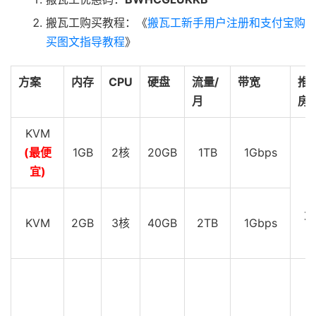
搬瓦工购买教程：《
搬瓦工新手用户注册和支付宝购
买图文指导教程
》
方案
内存
CPU
硬盘
流量/
带宽
推
月
房
KVM
(最便
1GB
2核
20GB
1TB
1Gbps
D
宜)
D
Z
KVM
2GB
3核
40GB
2TB
1Gbps
D
C