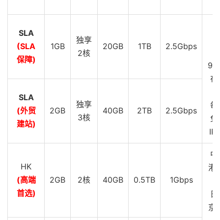
G
SLA
D
独享
(SLA
1GB
20GB
1TB
2.5Gbps
S
2核
保障)
99
在
SLA
独享
每
(外贸
2GB
40GB
2TB
2.5Gbps
3核
免
建站)
IP
中
HK
港 
(高端
2GB
2核
40GB
0.5TB
1Gbps
G
首选)
日
京 