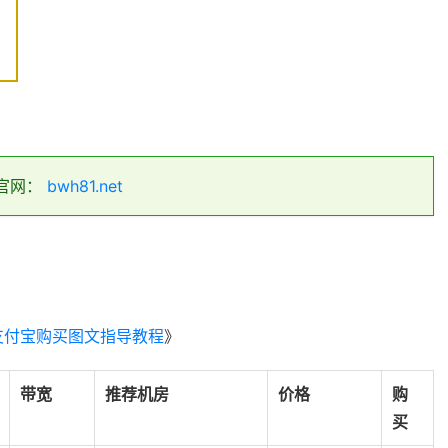
官网：
bwh81.net
支付宝购买图文指导教程
》
带宽
推荐机房
价格
购
买