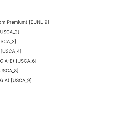
com Premium) [EUNL_9]
 [USCA_2]
[USCA_3]
) [USCA_4]
2GIA-E) [USCA_6]
 [USCA_8]
2GIA) [USCA_9]
]