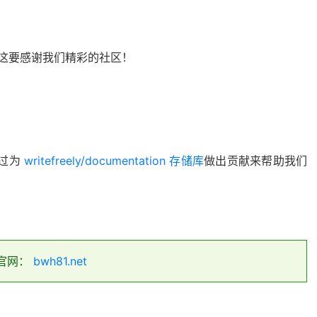
y，这要感谢我们精彩的社区！
通过为
writefreely/documentation 存储库
做出贡献来帮助我们
官网：
bwh81.net