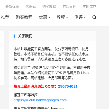

最新优惠
优惠码
购买教程
官网直达
实时库存
推荐
购买教程
优惠
教程
测评

关于我们
本站
并非搬瓦工官方网站
，仅分享活动资讯、使用
教程。本站不销售任何主机，也不提供任何技术支
持，如有需要，请联系搬瓦工官方客服进行处理。
购买搬瓦工 VPS 产品请用作合理用途，
不得用于违
法用途
。本站介绍的搬瓦工 VPS 产品可用作 Linux
技术学习、网站建设、应用部署等方面。
搬瓦工最新消息通知 QQ 群：
250754021
搬瓦工库存监控：
https://kucun.banwagongcn.com
搬瓦工补货通知微信号：bwgvps