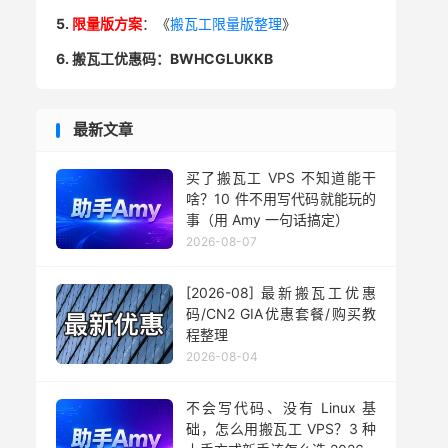
5.
限量版方案
：《
搬瓦工限量版整理
》
6. 搬瓦工优惠码：BWHCGLUKKB
最新文章
买了搬瓦工 VPS 不知道能干
啥？10 件不用写代码就能玩的
事（用 Amy 一句话搞定）
2026-08-07
[2026-08] 最新搬瓦工优惠
码/CN2 GIA优惠套餐/购买教
程整理
2026-08-04
不会写代码、没有 Linux 基
础，怎么用搬瓦工 VPS？3 种