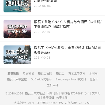
功能带到阿联酋
2022-05-06
搬瓦工香港 CN2 GIA 机房综合测评 (IO性能/
下载速度/路由追踪/延迟)
2021-09-16
搬瓦工 KiwiVM 教程：重置或修改 KiwiVM 面
板登录密码
2021-10-08
友情链接
老唐笔记
搬瓦工官网
搬瓦工
搬瓦工中文网
木可可
搬瓦工库存监控
GoDaddy优惠码
BandwagonHost中文网
搬瓦工
主机百科
© 2018-2026
搬瓦工中文笔记
网站地图
|
苏ICP备17076611号-4
|
文章归
档
|
标签归档
|
关于本站
请求次数：79 次，加载用时：1.375 秒，内存占用：78.02 MB