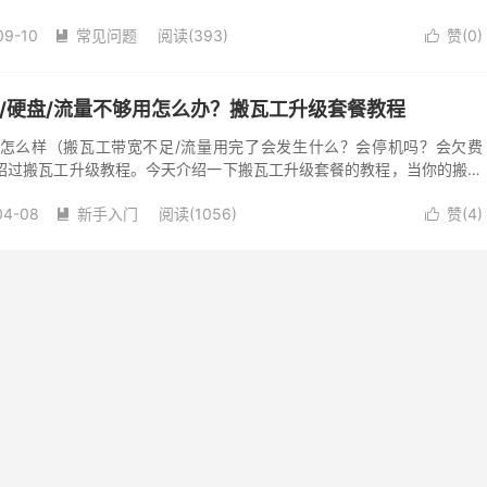
划...
09-10
常见问题
阅读(393)
赞(
0
)


内存/硬盘/流量不够用怎么办？搬瓦工升级套餐教程
怎么样（搬瓦工带宽不足/流量用完了会发生什么？会停机吗？会欠费
绍过搬瓦工升级教程。今天介绍一下搬瓦工升级套餐的教程，当你的搬瓦
 CPU、内存、硬盘不够用，或者是流...
04-08
新手入门
阅读(1056)
赞(
4
)

