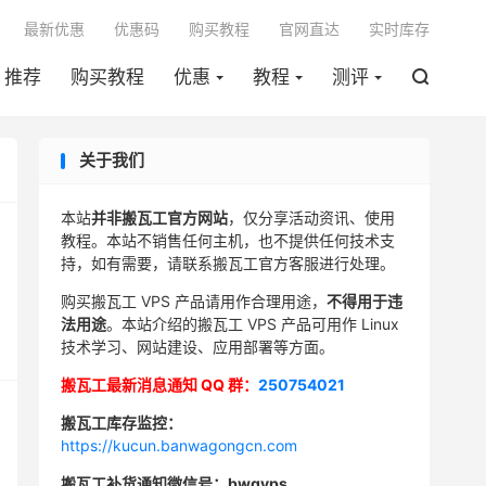

最新优惠
优惠码
购买教程
官网直达
实时库存
推荐
购买教程
优惠
教程
测评

关于我们
本站
并非搬瓦工官方网站
，仅分享活动资讯、使用
教程。本站不销售任何主机，也不提供任何技术支
持，如有需要，请联系搬瓦工官方客服进行处理。
购买搬瓦工 VPS 产品请用作合理用途，
不得用于违
法用途
。本站介绍的搬瓦工 VPS 产品可用作 Linux
技术学习、网站建设、应用部署等方面。
搬瓦工最新消息通知 QQ 群：
250754021
搬瓦工库存监控：
https://kucun.banwagongcn.com
搬瓦工补货通知微信号：bwgvps