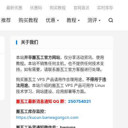

最新优惠
优惠码
购买教程
官网直达
实时库存
推荐
购买教程
优惠
教程
测评

关于我们
本站
并非搬瓦工官方网站
，仅分享活动资讯、使用
教程。本站不销售任何主机，也不提供任何技术支
持，如有需要，请联系搬瓦工官方客服进行处理。
购买搬瓦工 VPS 产品请用作合理用途，
不得用于违
法用途
。本站介绍的搬瓦工 VPS 产品可用作 Linux
技术学习、网站建设、应用部署等方面。
搬瓦工最新消息通知 QQ 群：
250754021
搬瓦工库存监控：
https://kucun.banwagongcn.com
搬瓦工补货通知微信号：bwgvps