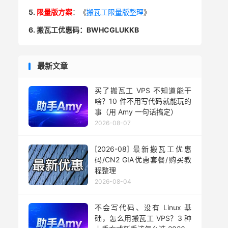
5.
限量版方案
：《
搬瓦工限量版整理
》
6. 搬瓦工优惠码：BWHCGLUKKB
最新文章
买了搬瓦工 VPS 不知道能干
啥？10 件不用写代码就能玩的
事（用 Amy 一句话搞定）
2026-08-07
[2026-08] 最新搬瓦工优惠
码/CN2 GIA优惠套餐/购买教
程整理
2026-08-04
不会写代码、没有 Linux 基
础，怎么用搬瓦工 VPS？3 种