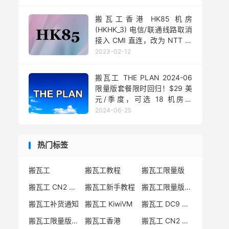
搬瓦工香港 HK85 机房
(HKHK_3) 电信/联通线路取消
接入 CMI 直连，改为 NTT 绕
路
2023-02-12
搬瓦工 THE PLAN 2024-06
限量版套餐限时回归！$29 美
元/季度，可选 18 机房，
1000GB 大流量
2024-06-25
热门标签
搬瓦工
搬瓦工教程
搬瓦工限量版
搬瓦工 CN2 GIA
搬瓦工新手教程
搬瓦工限量版套餐
搬瓦工补货通知
搬瓦工 KiwiVM
搬瓦工 DC9 CN2 GIA
搬瓦工限量版补货
搬瓦工香港
搬瓦工 CN2 GIA-E