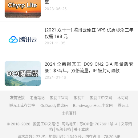
擎
2023-06-25
[2021 双十一] 腾讯云便宜 VPS 优惠秒杀三年
仅需 198 元
2021-11-05
2024 全新搬瓦工 DC9 CN2 GIA 限量版套
餐：$74/年，双倍流量，IP 被封可退款
2024-01-16
友情链接
老唐笔记
搬瓦工官网
搬瓦工
搬瓦工中文网
木可可
搬瓦工库存监控
GoDaddy优惠码
BandwagonHost中文网
搬瓦工
主机百科
© 2018-2026
搬瓦工中文笔记
网站地图
|
苏ICP备17076611号-4
|
文章归
档
|
标签归档
|
关于本站
请求次数：77 次，加载用时：1.340 秒，内存占用：78.20 MB