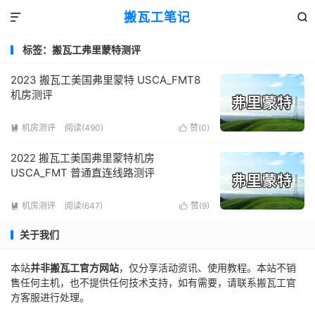
搬瓦工笔记


标签：搬瓦工弗里蒙特测评
2023 搬瓦工美国弗里蒙特 USCA_FMT8
机房测评
机房测评
阅读(490)
赞(
0
)


2022 搬瓦工美国弗里蒙特机房
USCA_FMT 普通直连线路测评
机房测评
阅读(647)
赞(
9
)


关于我们
本站
并非搬瓦工官方网站
，仅分享活动资讯、使用教程。本站不销
售任何主机，也不提供任何技术支持，如有需要，请联系搬瓦工官
方客服进行处理。