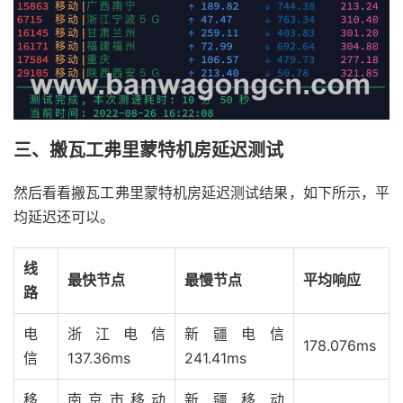
三、搬瓦工弗里蒙特机房延迟测试
然后看看搬瓦工弗里蒙特机房延迟测试结果，如下所示，平
均延迟还可以。
线
最快节点
最慢节点
平均响应
路
电
浙江电信
新疆电信
178.076ms
信
137.36ms
241.41ms
移
南京市移动
新疆移动