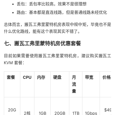
丢包：丢包率比较高，效果不是很理想
4
  chinanet
-
backbone
-
as4134
.
10gigabitethernet13
-
14.
5
202.97
.
27.237
154.32
 ms  AS4134  
中国,
广东,
广州
路由：基本都是直连线路，但是普通线路未经优化
6
202.97
.
12.22
155.95
 ms  AS4134  
中国,
广东,
广州,
7
202.97
.
94.149
160.18
 ms  AS4134  
中国,
广东,
广州
总体而言，搬瓦工弗里蒙特机房表现中规中矩，毕竟也不是
8
183.56
.
65.70
166.84
 ms  AS4134  
中国,
广东,
深圳,
什么优化路线，能有这个表现其实不错了。
9
*
10
58.60
.
188.222
162.57
 ms  AS4134  
中国,
广东,
深圳
七、搬瓦工弗里蒙特机房优惠套餐
----------------------------------------------------
北京联通
目前如果需要使用搬瓦工弗里蒙特机房，建议购买搬瓦工
traceroute to 
202.106
.
50.1
(
202.106
.
50.1
),
30
 hops m
KVM 套餐：
1
172.22
.
52.200
2.67
 ms  
*
局域网
2
  v2538
.
core3
.
fmt2
.
he
.
net 
(
216.218
.
193.157
)
1.29
 
套餐
CPU
内存
硬盘
月
带宽
价格
3
*
4
100ge5
-
2.core1.lax2.he
.
net 
(
184.105
.
81.102
)
9.0
流
5
  china169
-
backbone
-
as4837
.
100gigabitethernet12
-
2.
量
6
219.158
.
97.209
160.44
 ms  AS4837  
中国,
广东,
广
7
219.158
.
111.121
168.08
 ms  AS4837  
中国,
北京,
 c
8
219.158
.
16.81
200.22
 ms  AS4837  
中国,
北京,
 chi
20G
$49.
9
*
2核
1GB
20GB
1TB
1Gbps