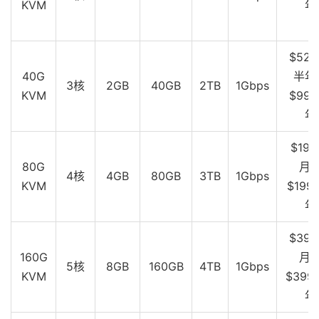
KVM
年
10
*
11
*
12
202.106
.
50.1
168.31
 ms  AS4808  
中国,
北京,
 chin
$52.
----------------------------------------------------
40G
半年
上海联通
3核
2GB
40GB
2TB
1Gbps
KVM
$99.
traceroute to 
210.22
.
97.1
(
210.22
.
97.1
),
30
 hops max
年
1
172.22
.
52.200
1.45
 ms  
*
局域网
2
  v2538
.
core3
.
fmt2
.
he
.
net 
(
216.218
.
193.157
)
0.43
 
3
*
$19.
4
100ge5
-
2.core1.lax2.he
.
net 
(
184.105
.
81.102
)
10.
80G
月
4核
4GB
80GB
3TB
1Gbps
5
  china169
-
backbone
-
as4837
.
100gigabitethernet12
-
2.
KVM
$199.
6
219.158
.
96.233
192.36
 ms  AS4837  
中国,
广东,
广
年
7
219.158
.
111.137
192.60
 ms  AS4837  
中国,
上海,
 c
8
219.158
.
8.177
164.06
 ms  AS4837  
中国,
上海,
 chi
$39.
9
219.158
.
7.125
187.76
 ms  AS4837  
中国,
上海,
 chi
10
*
160G
月
5核
8GB
160GB
4TB
1Gbps
11
*
KVM
$399.
12
210.22
.
97.1
165.41
 ms  AS17621  
中国,
上海,
 chin
年
----------------------------------------------------