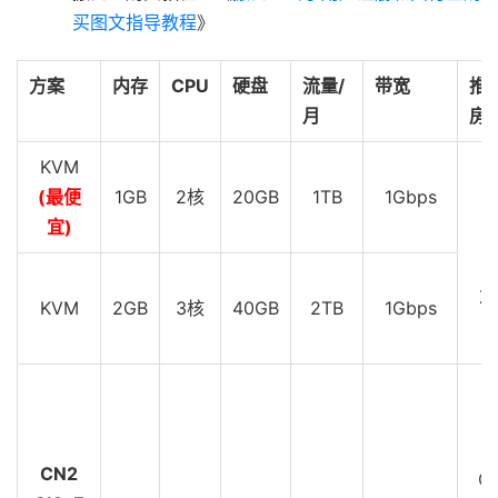
4
216.218
.
132.102
1.44
 ms  AS6939  
美国,
加利福尼亚
买图文指导教程
》
5
223.120
.
6.69
1.24
 ms  AS58453  
美国,
加利福尼亚州,
6
223.120
.
13.138
226.19
 ms  AS58453  
中国,
北京,
 c
方案
内存
CPU
硬盘
流量/
带宽
推
7
221.183
.
55.114
226.90
 ms  AS9808  
中国,
北京,
 ch
8
221.183
.
52.2
227.54
 ms  AS9808  
中国,
北京,
 chin
月
房
9
221.183
.
89.122
298.07
 ms  AS9808  
中国,
北京,
 ch
10
*
KVM
11
221.183
.
110.162
185.24
 ms  AS9808  
中国,
 chinamo
(最便
1GB
2核
20GB
1TB
1Gbps
D
12
  cachedns03
.
bj
.
chinamobile
.
com 
(
221.179
.
155.161
)
宜)
----------------------------------------------------
D
上海移动
Z
KVM
2GB
3核
40GB
2TB
1Gbps
traceroute to 
211.136
.
112.200
(
211.136
.
112.200
),
30
 
1
172.22
.
52.200
2.61
 ms  
*
局域网
2
  v2538
.
core3
.
fmt2
.
he
.
net 
(
216.218
.
193.157
)
0.44
 
3
  port
-
channel3
.
core2
.
pao1
.
he
.
net 
(
184.105
.
222.6
)
4
  port
-
channel5
.
core2
.
pdx1
.
he
.
net 
(
184.104
.
193.26
)
D
5
100ge0
-
5.core2.sea1.he
.
net 
(
184.105
.
223.218
)
19
C
6
  six
.
chinamobile
.
com 
(
206.81
.
81.181
)
18.46
 ms  
*
CN2
GI
7
223.120
.
6.53
18.63
 ms  AS58453  
美国,
华盛顿州,
西