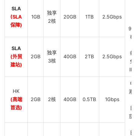
8
221.183
.
25.122
245.84
 ms  AS9808  
中国,
广东,
广
SLA
D
9
221.183
.
68.146
独享
159.95
 ms  AS9808  
中国,
广东,
广
(SLA
1GB
20GB
1TB
2.5Gbps
10
111.24
.
5.169
249.82
 ms  AS9808  
中国,
广东,
广州,
S
2核
保障)
11
221.183
.
71.74
257.97
 ms  AS9808  
中国,
广东,
广州
99
12
221.183
.
110.170
166.79
 ms  AS9808  
中国,
 chinamo
在
13
  ns6
.
gd
.
cnmobile
.
net 
(
120.196
.
165.24
)
259.39
 ms 
SLA
独享
----------------------------------------------------
每
(外贸
2GB
40GB
2TB
2.5Gbps
成都教育网
3核
免
建站)
traceroute to 
202.112
.
14.151
(
202.112
.
14.151
),
30
 ho
IP
1
172.22
.
52.200
1.66
 ms  
*
局域网
2
  v2538
.
core3
.
fmt2
.
he
.
net 
(
216.218
.
193.157
)
0.51
 
中
3
*
HK
港 
4
100ge5
-
2.core1.lax2.he
.
net 
(
184.105
.
81.102
)
14.
(高端
2GB
2核
40GB
0.5TB
1Gbps
5
216.218
.
244.106
9.71
 ms  AS6939  
美国,
加利福尼亚
G
6
101.4
.
117.185
13.96
 ms  AS4538  
美国,
加利福尼亚州
首选)
日
7
101.4
.
117.213
156.99
 ms  AS4538  
中国,
北京,
 edu
京 
8
*
G
9
101.4
.
118.213
154.00
 ms  AS4538  
中国,
北京,
 edu
日
10
101.4
.
112.14
169.86
 ms  AS4538  
中国,
陕西,
西安,