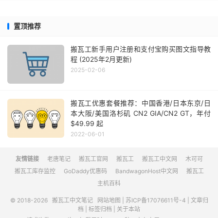
置顶推荐
搬瓦工新手用户注册和支付宝购买图文指导教
程 (2025年2月更新)
2025-02-06
搬瓦工优惠套餐推荐：中国香港/日本东京/日
本大阪/美国洛杉矶 CN2 GIA/CN2 GT，年付
$49.99 起
2022-06-01
友情链接
老唐笔记
搬瓦工官网
搬瓦工
搬瓦工中文网
木可可
搬瓦工库存监控
GoDaddy优惠码
BandwagonHost中文网
搬瓦工
主机百科
© 2018-2026
搬瓦工中文笔记
网站地图
|
苏ICP备17076611号-4
|
文章归
档
|
标签归档
|
关于本站