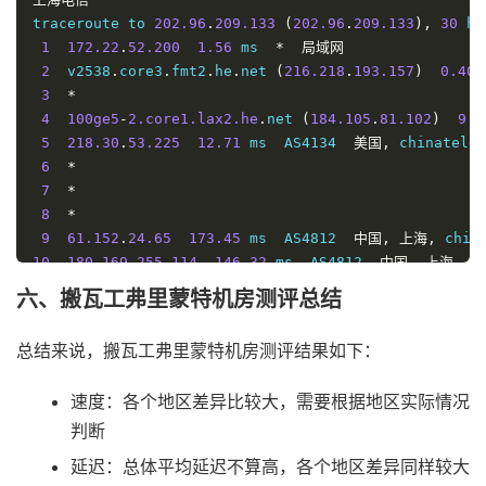
traceroute to 
202.96
.
209.133
(
202.96
.
209.133
),
30
 ho
1
172.22
.
52.200
1.56
 ms  
*
局域网
2
  v2538
.
core3
.
fmt2
.
he
.
net 
(
216.218
.
193.157
)
0.40
 
3
*
4
100ge5
-
2.core1.lax2.he
.
net 
(
184.105
.
81.102
)
9.4
5
218.30
.
53.225
12.71
 ms  AS4134  
美国,
 chinatelec
6
*
7
*
8
*
9
61.152
.
24.65
173.45
 ms  AS4812  
中国,
上海,
 chin
10
180.169
.
255.114
146.32
 ms  AS4812  
中国,
上海,
 c
11
180.169
.
255.114
173.79
 ms  AS4812  
中国,
上海,
 c
六、搬瓦工弗里蒙特机房测评总结
12
  ns
-
pd
.
online
.
sh
.
cn 
(
202.96
.
209.133
)
143.60
 ms  
总结来说，搬瓦工弗里蒙特机房测评结果如下：
----------------------------------------------------
深圳电信
速度：各个地区差异比较大，需要根据地区实际情况
traceroute to 
58.60
.
188.222
(
58.60
.
188.222
),
30
 hops
判断
1
172.22
.
52.200
0.90
 ms  
*
局域网
2
  v2538
.
core3
.
fmt2
.
he
.
net 
(
216.218
.
193.157
)
0.46
 
延迟：总体平均延迟不算高，各个地区差异同样较大
3
100ge14
-
2.core1.sjc2.he
.
net 
(
72.52
.
92.246
)
0.85