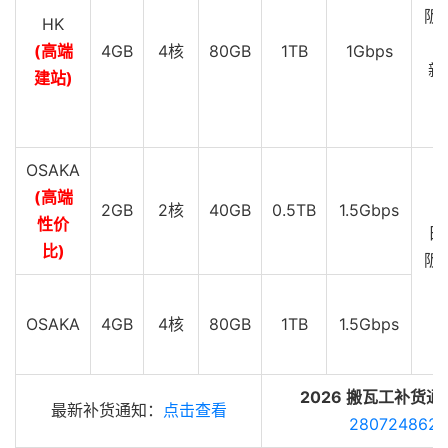
11
101.4
.
112.18
180.79
 ms  AS4538  
中国,
四川,
成都,
阪 
HK
12
101.4
.
116.158
182.43
 ms  AS4538  
中国,
四川,
成都
G
(高端
4GB
4核
80GB
1TB
1Gbps
13
*
新
14
建站)
*
C
15
*
16
*
G
17
202.112
.
14.151
181.38
 ms  AS24355  
中国,
四川,
成
OSAKA
----------------------------------------------------
(高端
2GB
2核
40GB
0.5TB
1.5Gbps
性价
日
比)
阪 
G
OSAKA
4GB
4核
80GB
1TB
1.5Gbps
2026 搬瓦工补货通
最新补货通知：
点击查看
280724862