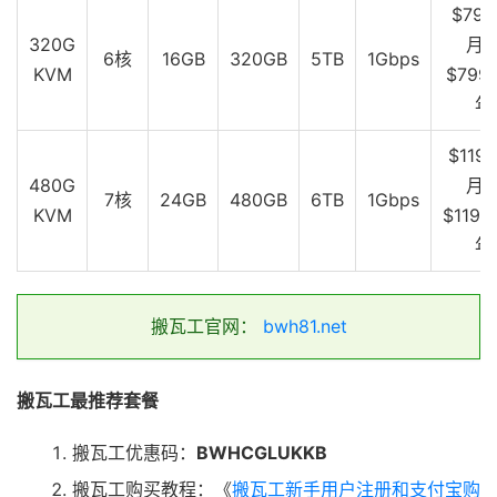
$79.
深圳联通
320G
月
traceroute to 
210.21
.
196.6
(
210.21
.
196.6
),
30
 hops m
6核
16GB
320GB
5TB
1Gbps
1
172.22
.
52.200
2.29
 ms  
*
局域网
KVM
$799.
2
  v2538
.
core3
.
fmt2
.
he
.
net 
(
216.218
.
193.157
)
3.92
 
年
3
*
4
100ge5
-
2.core1.lax2.he
.
net 
(
184.105
.
81.102
)
10.
$119.
5
  china169
-
backbone
-
as4837
.
100gigabitethernet12
-
2.
480G
月
6
219.158
.
97.209
162.46
 ms  AS4837  
中国,
广东,
广
7核
24GB
480GB
6TB
1Gbps
KVM
$1199
7
219.158
.
103.33
173.42
 ms  AS4837  
中国,
广东,
广
8
*
年
9
157.148
.
0.58
173.88
 ms  AS17816  
中国,
广东,
广州
10
120.80
.
147.254
169.13
 ms  AS17623  
中国,
广东,
深
11
  dns2
-
ftcg
.
gdsz
.
cncnet
.
net 
(
210.21
.
196.6
)
168.56
搬瓦工官网：
bwh81.net
----------------------------------------------------
北京移动
搬瓦工最推荐套餐
traceroute to 
221.179
.
155.161
(
221.179
.
155.161
),
30
 
1
172.22
.
52.200
1.34
 ms  
*
局域网
搬瓦工优惠码：
BWHCGLUKKB
2
  v2538
.
core3
.
fmt2
.
he
.
net 
(
216.218
.
193.157
)
0.48
 
3
100ge14
-
2.core1.sjc2.he
.
net 
(
72.52
.
92.246
)
1.70
搬瓦工购买教程：《
搬瓦工新手用户注册和支付宝购