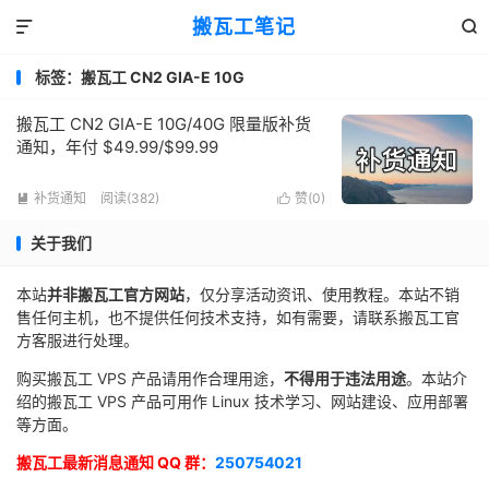
搬瓦工笔记


标签：搬瓦工 CN2 GIA-E 10G
搬瓦工 CN2 GIA-E 10G/40G 限量版补货
通知，年付 $49.99/$99.99
补货通知
阅读(382)
赞(
0
)


关于我们
本站
并非搬瓦工官方网站
，仅分享活动资讯、使用教程。本站不销
售任何主机，也不提供任何技术支持，如有需要，请联系搬瓦工官
方客服进行处理。
购买搬瓦工 VPS 产品请用作合理用途，
不得用于违法用途
。本站介
绍的搬瓦工 VPS 产品可用作 Linux 技术学习、网站建设、应用部署
等方面。
搬瓦工最新消息通知 QQ 群：
250754021