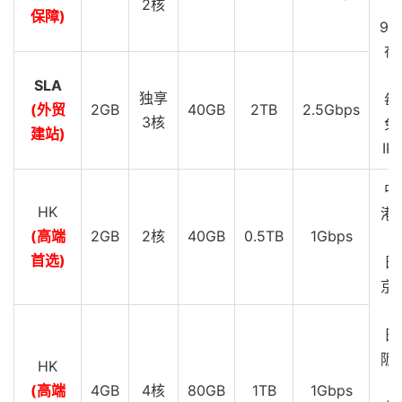
S
2核
保障)
99
在
SLA
独享
每
(外贸
2GB
40GB
2TB
2.5Gbps
3核
免
建站)
IP
中
HK
港 
(高端
2GB
2核
40GB
0.5TB
1Gbps
G
首选)
日
京 
G
日
阪 
HK
G
(高端
4GB
4核
80GB
1TB
1Gbps