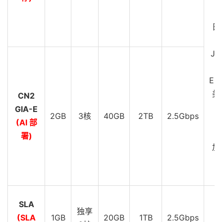
C
G
日
JP
EU
美
CN2
GIA-E
2GB
3核
40GB
2TB
2.5Gbps
C
(AI 部
G
署)
加
C
G
SLA
D
独享
(SLA
1GB
20GB
1TB
2.5Gbps