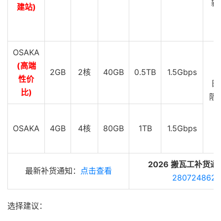
新
建站)
C
G
OSAKA
(高端
2GB
2核
40GB
0.5TB
1.5Gbps
性价
日
比)
阪 
G
OSAKA
4GB
4核
80GB
1TB
1.5Gbps
2026 搬瓦工补货通
最新补货通知：
点击查看
280724862
选择建议：