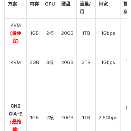
方案
内存
CPU
硬盘
流量/
带宽
推
月
房
KVM
(最便
1GB
2核
20GB
1TB
1Gbps
D
宜)
D
Z
KVM
2GB
3核
40GB
2TB
1Gbps
D
C
CN2
GI
GIA-E
1GB
2核
20GB
1TB
2.5Gbps
(最推
D
荐)