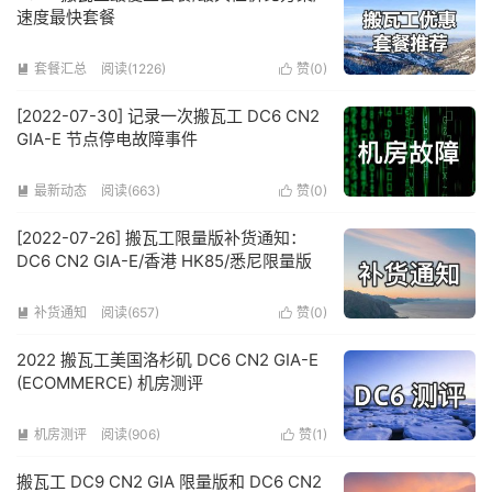
速度最快套餐
套餐汇总
阅读(1226)
赞(
0
)


[2022-07-30] 记录一次搬瓦工 DC6 CN2
GIA-E 节点停电故障事件
最新动态
阅读(663)
赞(
0
)


[2022-07-26] 搬瓦工限量版补货通知：
DC6 CN2 GIA-E/香港 HK85/悉尼限量版
补货通知
阅读(657)
赞(
0
)


2022 搬瓦工美国洛杉矶 DC6 CN2 GIA-E
(ECOMMERCE) 机房测评
机房测评
阅读(906)
赞(
1
)


搬瓦工 DC9 CN2 GIA 限量版和 DC6 CN2