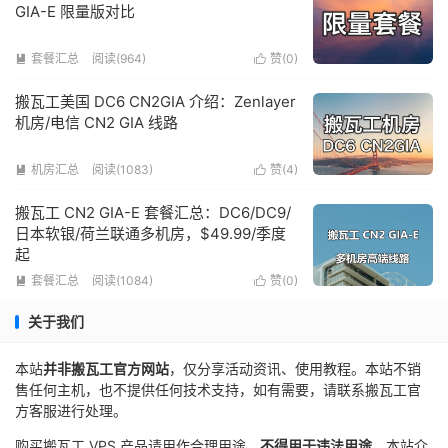
GIA-E 限量版对比
套餐汇总
阅读(964)
赞(
0
)


搬瓦工美国 DC6 CN2GIA 介绍：Zenlayer
机房/电信 CN2 GIA 线路
机房汇总
阅读(1083)
赞(
4
)


搬瓦工 CN2 GIA-E 套餐汇总：DC6/DC9/
日本软银/荷兰联通多机房，$49.99/季度
起
套餐汇总
阅读(1084)
赞(
0
)


关于我们
本站
并非搬瓦工官方网站
，仅分享活动资讯、使用教程。本站不销
售任何主机，也不提供任何技术支持，如有需要，请联系搬瓦工官
方客服进行处理。
购买搬瓦工 VPS 产品请用作合理用途，
不得用于违法用途
。本站介