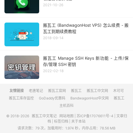
2021-10-26
搬瓦工 (BandwagonHost VPS) 怎么续费 - 搬
瓦工到期续费教程
2018-09-14
搬瓦工 Manage SSH Keys 新功能 - 上传/保
存/管理 SSH 密钥
2022-02-18
友情链接
老唐笔记
搬瓦工官网
搬瓦工
搬瓦工中文网
木可可
搬瓦工库存监控
GoDaddy优惠码
BandwagonHost中文网
搬瓦工
主机百科
© 2018-2026
搬瓦工中文笔记
网站地图
|
苏ICP备17076611号-4
|
文章归
档
|
标签归档
|
关于本站
请求次数：79 次，加载用时：1.974 秒，内存占用：78.56 MB