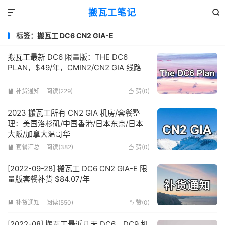
搬瓦工笔记


标签：搬瓦工 DC6 CN2 GIA-E
搬瓦工最新 DC6 限量版：THE DC6
PLAN，$49/年，CMIN2/CN2 GIA 线路
补货通知
阅读(229)
赞(
0
)


2023 搬瓦工所有 CN2 GIA 机房/套餐整
理：美国洛杉矶/中国香港/日本东京/日本
大阪/加拿大温哥华
套餐汇总
阅读(382)
赞(
0
)


[2022-09-28] 搬瓦工 DC6 CN2 GIA-E 限
量版套餐补货 $84.07/年
补货通知
阅读(550)
赞(
0
)


[2022-08] 搬瓦工最近几天 DC6、DC9 机