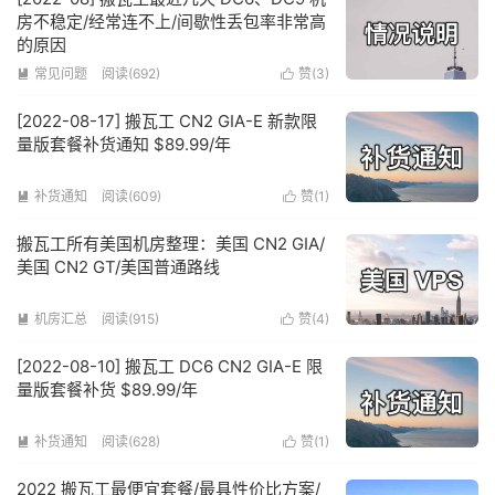
房不稳定/经常连不上/间歇性丢包率非常高
的原因
常见问题
阅读(692)
赞(
3
)


[2022-08-17] 搬瓦工 CN2 GIA-E 新款限
量版套餐补货通知 $89.99/年
补货通知
阅读(609)
赞(
1
)


搬瓦工所有美国机房整理：美国 CN2 GIA/
美国 CN2 GT/美国普通路线
机房汇总
阅读(915)
赞(
4
)


[2022-08-10] 搬瓦工 DC6 CN2 GIA-E 限
量版套餐补货 $89.99/年
补货通知
阅读(628)
赞(
1
)


2022 搬瓦工最便宜套餐/最具性价比方案/