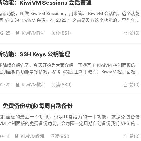
新功能：KiwiVM Sessions 会话管理
新功能，叫做 KiwiVM Sessions，用来管理 KiwiVM 会话的。这个功能
PS 的 KiwiVM 会话，在 2022 年之前是没有这个功能的，早些年我
02-25
KiwiVM教程
阅读(851)
赞(
0
)


新功能：SSH Keys 公钥管理
陆续介绍完了，今天开始为大家介绍一下搬瓦工 KiwiVM 控制面板的一
M 控制面板的功能是挺多的，参考《搬瓦工新手教程：KiwiVM 控制面板功
今天需要介绍的是...
02-20
KiwiVM教程
阅读(889)
赞(
0
)


教程：免费备份功能/每周自动备份
VM 控制面板的最后一个功能，也是非常给力的一个功能，就是免费备份
iwiVM 控制面板的免费备份功能，会每隔一定周期自动备份我们 VPS 的所
计算的，会根据数据...
10-14
KiwiVM教程
阅读(950)
赞(
0
)

