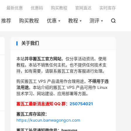

最新优惠
优惠码
购买教程
官网直达
实时库存
推荐
购买教程
优惠
教程
测评

关于我们
本站
并非搬瓦工官方网站
，仅分享活动资讯、使用
教程。本站不销售任何主机，也不提供任何技术支
持，如有需要，请联系搬瓦工官方客服进行处理。
购买搬瓦工 VPS 产品请用作合理用途，
不得用于违
法用途
。本站介绍的搬瓦工 VPS 产品可用作 Linux
技术学习、网站建设、应用部署等方面。
搬瓦工最新消息通知 QQ 群：
250754021
搬瓦工库存监控：
https://kucun.banwagongcn.com
搬瓦工补货通知微信号：bwgvps