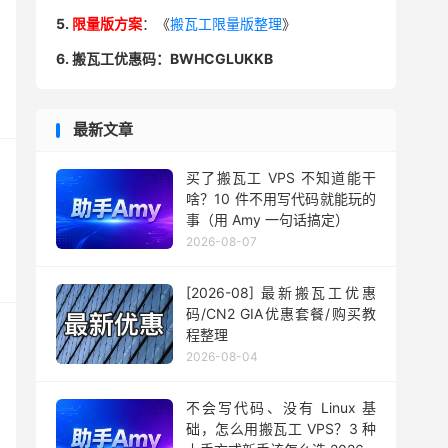
5.
限量版方案
：《
搬瓦工限量版整理
》
6. 搬瓦工优惠码：BWHCGLUKKB
最新文章
买了搬瓦工 VPS 不知道能干
啥？10 件不用写代码就能玩的
事（用 Amy 一句话搞定）
2026-08-07
[2026-08] 最新搬瓦工优惠
码/CN2 GIA优惠套餐/购买教
程整理
2026-08-04
不会写代码、没有 Linux 基
础，怎么用搬瓦工 VPS？3 种