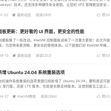
skeys）技术，还支持多种硬件安全密钥，让您的 VPS 管理更加安全可
证选项 通行密...
01-02
最新动态
阅读(269)
赞(
0
)


控制面板更新：更好看的 UI 界面，更安全的性能
 控制面板做了一些改动。KiwiVM 控制面板迎来了一次重大更新！此次升级
，为您带来更流畅、更安全的使用体验。以下是我们对 KiwiVM 所做的
确保系统的...
09-15
最新动态
阅读(252)
赞(
0
)


增 Ubuntu 24.04 系统重装选项
后台的操作系统重装的选项里面已经新增了 Ubuntu 24.04，要知道这可是
tu 发行版，还是 LTS 版本，也就是长期支持版本。没想到搬瓦工这么快
瓦工...
04-27
KiwiVM教程
阅读(384)
赞(
0
)

