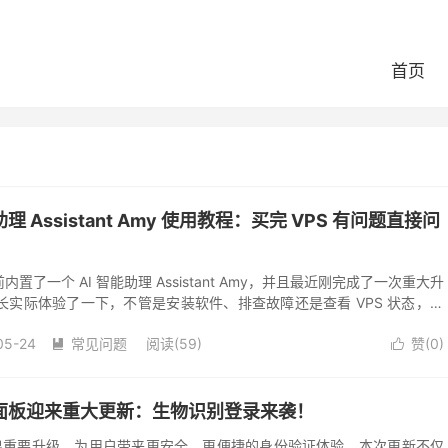
首页
助理 Assistant Amy 使用教程：买完 VPS 有问题直接问
前内置了一个 AI 智能助理 Assistant Amy，并且最近刚完成了一次重大升
实际体验了一下，不管是安装软件、排查故障还是查看 VPS 状态，基
，非...
05-24
常见问题
阅读(59)
赞(
0
)


控制面板迎来重大更新：生物识别登录来袭！
板推出重要升级，为用户带来更安全、更便捷的身份验证体验。本次更新不仅