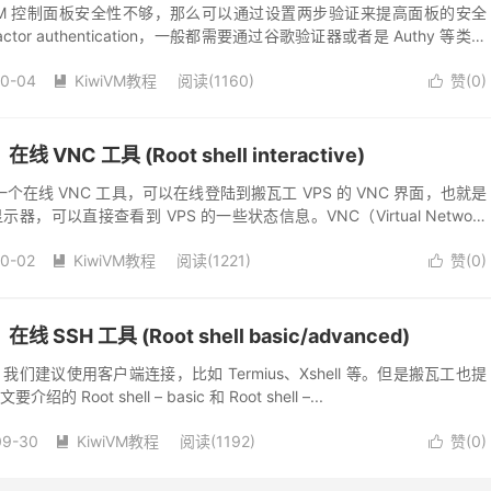
iVM 控制面板安全性不够，那么可以通过设置两步验证来提高面板的安全
tor authentication，一般都需要通过谷歌验证器或者是 Authy 等类似
.
10-04
KiwiVM教程
阅读(1160)
赞(
0
)


 VNC 工具 (Root shell interactive)
有一个在线 VNC 工具，可以在线登陆到搬瓦工 VPS 的 VNC 界面，也就是
器，可以直接查看到 VPS 的一些状态信息。VNC（Virtual Network
10-02
KiwiVM教程
阅读(1221)
赞(
0
)


 SSH 工具 (Root shell basic/advanced)
我们建议使用客户端连接，比如 Termius、Xshell 等。但是搬瓦工也提
Root shell – basic 和 Root shell –...
09-30
KiwiVM教程
阅读(1192)
赞(
0
)

