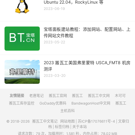
Ubuntu 22.04，RockyLinux 等
2023-06-19
宝塔面板建站教程：添加网站、配置网站、上
传网站文件教程
2023-05-22
2023 搬瓦工美国弗里蒙特 USCA_FMT8 机房
测评
2023-03-20
友情链接
老唐笔记
搬瓦工官网
搬瓦工
搬瓦工中文网
木可可
搬瓦工库存监控
GoDaddy优惠码
BandwagonHost中文网
搬瓦工
主机百科
© 2018-2026
搬瓦工中文笔记
网站地图
|
苏ICP备17076611号-4
|
文章归
档
|
标签归档
|
关于本站
请求次数：79 次，加载用时：1.581 秒，内存占用：78.02 MB