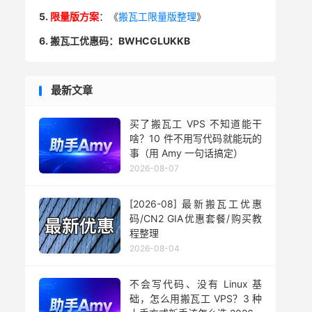
5.
限量版方案
：《
搬瓦工限量版整理
》
6. 搬瓦工优惠码：BWHCGLUKKB
最新文章
买了搬瓦工 VPS 不知道能干
啥？10 件不用写代码就能玩的
事（用 Amy 一句话搞定）
2026-08-07
[2026-08] 最新搬瓦工优惠
码/CN2 GIA优惠套餐/购买教
程整理
2026-08-04
不会写代码、没有 Linux 基
础，怎么用搬瓦工 VPS？3 种