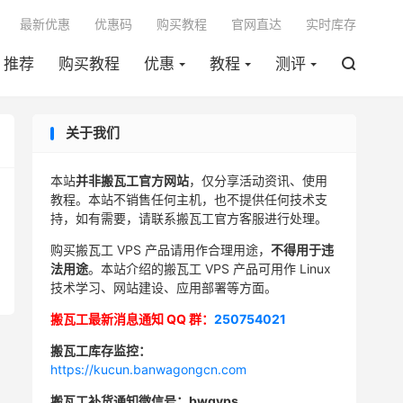

最新优惠
优惠码
购买教程
官网直达
实时库存
推荐
购买教程
优惠
教程
测评

关于我们
本站
并非搬瓦工官方网站
，仅分享活动资讯、使用
教程。本站不销售任何主机，也不提供任何技术支
持，如有需要，请联系搬瓦工官方客服进行处理。
购买搬瓦工 VPS 产品请用作合理用途，
不得用于违
法用途
。本站介绍的搬瓦工 VPS 产品可用作 Linux
技术学习、网站建设、应用部署等方面。
搬瓦工最新消息通知 QQ 群：
250754021
搬瓦工库存监控：
https://kucun.banwagongcn.com
搬瓦工补货通知微信号：bwgvps