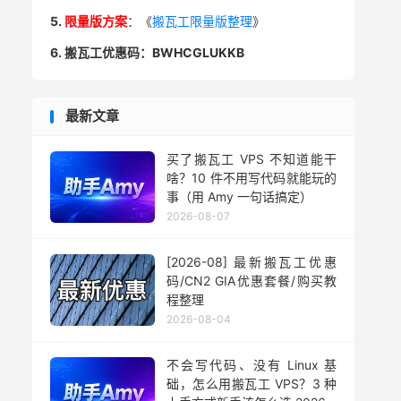
5.
限量版方案
：《
搬瓦工限量版整理
》
6. 搬瓦工优惠码：BWHCGLUKKB
最新文章
买了搬瓦工 VPS 不知道能干
啥？10 件不用写代码就能玩的
事（用 Amy 一句话搞定）
2026-08-07
[2026-08] 最新搬瓦工优惠
码/CN2 GIA优惠套餐/购买教
程整理
2026-08-04
不会写代码、没有 Linux 基
础，怎么用搬瓦工 VPS？3 种