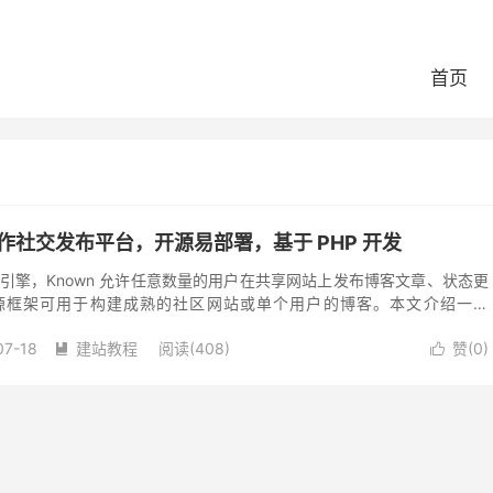
首页
协作社交发布平台，开源易部署，基于 PHP 开发
发布引擎，Known 允许任意数量的用户在共享网站上发布博客文章、状态更
源框架可用于构建成熟的社区网站或单个用户的博客。本文介绍一下
，包含多种安装方法。 一、K...
07-18
建站教程
阅读(408)
赞(
0
)

