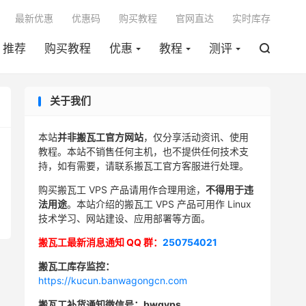

最新优惠
优惠码
购买教程
官网直达
实时库存
推荐
购买教程
优惠
教程
测评

关于我们
本站
并非搬瓦工官方网站
，仅分享活动资讯、使用
教程。本站不销售任何主机，也不提供任何技术支
持，如有需要，请联系搬瓦工官方客服进行处理。
购买搬瓦工 VPS 产品请用作合理用途，
不得用于违
法用途
。本站介绍的搬瓦工 VPS 产品可用作 Linux
技术学习、网站建设、应用部署等方面。
搬瓦工最新消息通知 QQ 群：
250754021
搬瓦工库存监控：
https://kucun.banwagongcn.com
搬瓦工补货通知微信号：bwgvps