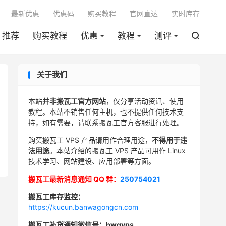

最新优惠
优惠码
购买教程
官网直达
实时库存
推荐
购买教程
优惠
教程
测评

关于我们
本站
并非搬瓦工官方网站
，仅分享活动资讯、使用
教程。本站不销售任何主机，也不提供任何技术支
持，如有需要，请联系搬瓦工官方客服进行处理。
购买搬瓦工 VPS 产品请用作合理用途，
不得用于违
法用途
。本站介绍的搬瓦工 VPS 产品可用作 Linux
技术学习、网站建设、应用部署等方面。
搬瓦工最新消息通知 QQ 群：
250754021
搬瓦工库存监控：
https://kucun.banwagongcn.com
搬瓦工补货通知微信号：bwgvps