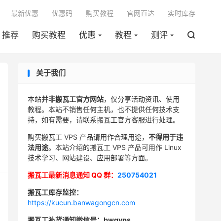

最新优惠
优惠码
购买教程
官网直达
实时库存
推荐
购买教程
优惠
教程
测评

关于我们
本站
并非搬瓦工官方网站
，仅分享活动资讯、使用
教程。本站不销售任何主机，也不提供任何技术支
持，如有需要，请联系搬瓦工官方客服进行处理。
购买搬瓦工 VPS 产品请用作合理用途，
不得用于违
法用途
。本站介绍的搬瓦工 VPS 产品可用作 Linux
技术学习、网站建设、应用部署等方面。
搬瓦工最新消息通知 QQ 群：
250754021
搬瓦工库存监控：
https://kucun.banwagongcn.com
搬瓦工补货通知微信号：bwgvps