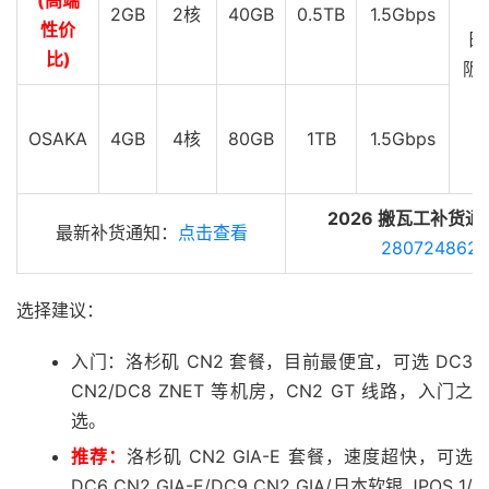
2GB
2核
40GB
0.5TB
1.5Gbps
性价
日
比)
阪 
G
OSAKA
4GB
4核
80GB
1TB
1.5Gbps
2026 搬瓦工补货通
最新补货通知：
点击查看
280724862
选择建议：
入门：洛杉矶 CN2 套餐，目前最便宜，可选 DC3
CN2/DC8 ZNET 等机房，CN2 GT 线路，入门之
选。
推荐：
洛杉矶 CN2 GIA-E 套餐，速度超快，可选
DC6 CN2 GIA-E/DC9 CN2 GIA/日本软银 JPOS_1/