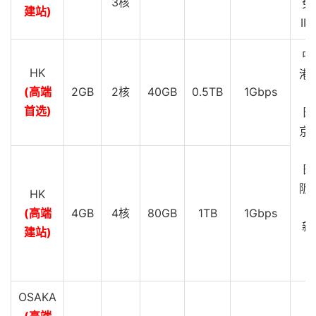
3核
免
建站)
IP
中
HK
港 
(高端
2GB
2核
40GB
0.5TB
1Gbps
G
首选)
日
京 
G
日
阪 
HK
G
(高端
4GB
4核
80GB
1TB
1Gbps
新
建站)
C
G
OSAKA
(高端