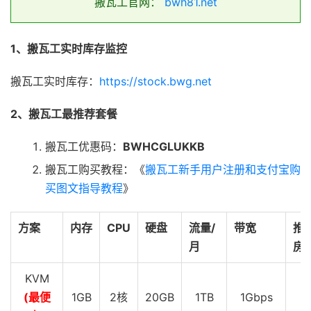
搬瓦工官网：
bwh81.net
1、搬瓦工实时库存监控
搬瓦工实时库存：
https://stock.bwg.net
2、搬瓦工最推荐套餐
搬瓦工优惠码：
BWHCGLUKKB
搬瓦工购买教程：《
搬瓦工新手用户注册和支付宝购
买图文指导教程
》
方案
内存
CPU
硬盘
流量/
带宽
推
月
房
KVM
(最便
1GB
2核
20GB
1TB
1Gbps
D