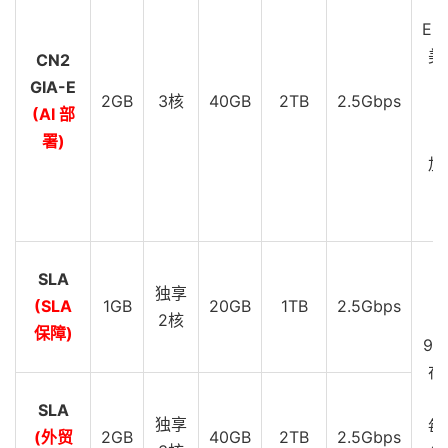
EU
美
CN2
GIA-E
2GB
3核
40GB
2TB
2.5Gbps
C
(AI 部
G
署)
加
C
G
SLA
D
独享
(SLA
1GB
20GB
1TB
2.5Gbps
S
2核
保障)
99
在
SLA
独享
每
(外贸
2GB
40GB
2TB
2.5Gbps