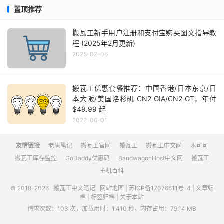
置顶推荐
搬瓦工新手用户注册和支付宝购买图文指导教
程 (2025年2月更新)
2025-02-06
搬瓦工优惠套餐推荐：中国香港/日本东京/日
本大阪/美国洛杉矶 CN2 GIA/CN2 GT，年付
$49.99 起
2022-06-01
友情链接
老唐笔记
搬瓦工官网
搬瓦工
搬瓦工中文网
木可可
搬瓦工库存监控
GoDaddy优惠码
BandwagonHost中文网
搬瓦工
主机百科
© 2018-2026
搬瓦工中文笔记
网站地图
|
苏ICP备17076611号-4
|
文章归
档
|
标签归档
|
关于本站
请求次数：103 次，加载用时：1.410 秒，内存占用：79.14 MB