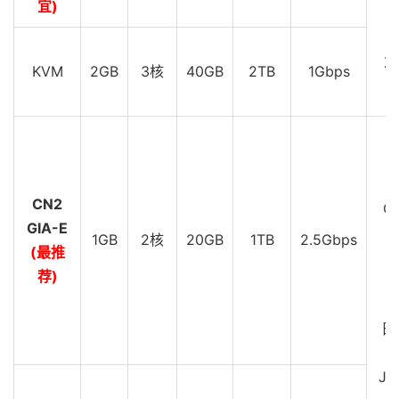
宜)
D
Z
KVM
2GB
3核
40GB
2TB
1Gbps
D
C
CN2
GI
GIA-E
1GB
2核
20GB
1TB
2.5Gbps
(最推
D
荐)
C
G
日
JP