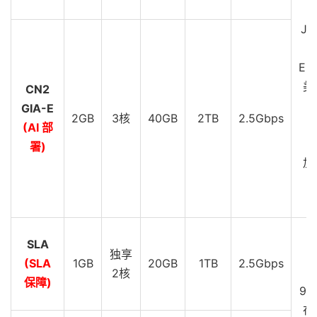
JP
EU
美
CN2
GIA-E
2GB
3核
40GB
2TB
2.5Gbps
C
(AI 部
G
署)
加
C
G
SLA
D
独享
(SLA
1GB
20GB
1TB
2.5Gbps
S
2核
保障)
99
在