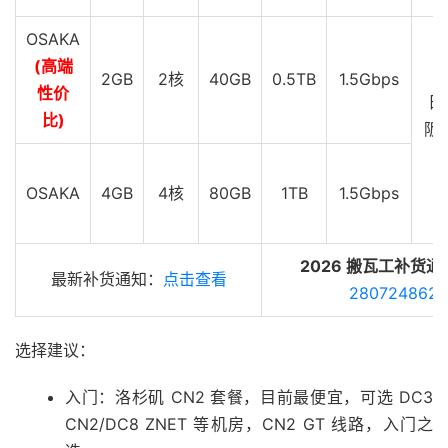
OSAKA
(高端
2GB
2核
40GB
0.5TB
1.5Gbps
性价
日
比)
阪 
G
OSAKA
4GB
4核
80GB
1TB
1.5Gbps
2026 搬瓦工补货通
最新补货通知：
点击查看
280724862
选择建议：
入门：洛杉矶 CN2 套餐，目前最便宜，可选 DC3
CN2/DC8 ZNET 等机房，CN2 GT 线路，入门之