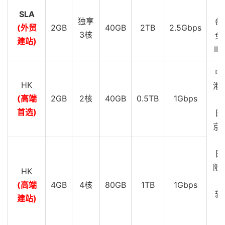
SLA
独享
每
(外贸
2GB
40GB
2TB
2.5Gbps
3核
免
建站)
IP
中
HK
港 
(高端
2GB
2核
40GB
0.5TB
1Gbps
G
首选)
日
京 
G
日
阪 
HK
G
(高端
4GB
4核
80GB
1TB
1Gbps
新
建站)
C
G