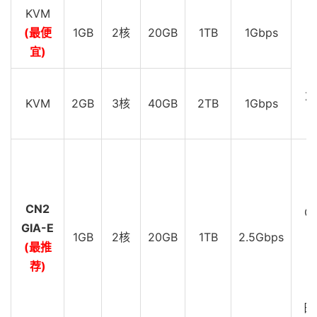
KVM
(最便
1GB
2核
20GB
1TB
1Gbps
D
宜)
D
Z
KVM
2GB
3核
40GB
2TB
1Gbps
D
C
CN2
GI
GIA-E
1GB
2核
20GB
1TB
2.5Gbps
(最推
D
荐)
C
G
日