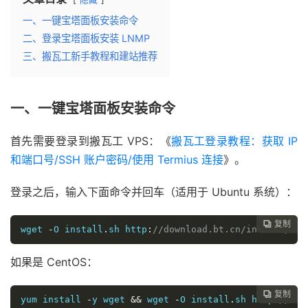
一、一键宝塔面板安装命令
二、登录宝塔面板安装 LNMP
三、搬瓦工新手教程和建站推荐
一、一键宝塔面板安装命令
首先需要登录到搬瓦工 VPS：《
搬瓦工登录教程：获取 IP
和端口号/SSH 账户密码/使用 Termius 连接
》。
登录之后，输入下面命令并回车（适用于 Ubuntu 系统）：
复制

wget 
-
O install
.
sh http
:
//download.bt.cn/install/ins
如果是 CentOS：
复制

yum install 
-
y wget 
&&
 wget 
-
O install
.
sh http
:
//dow