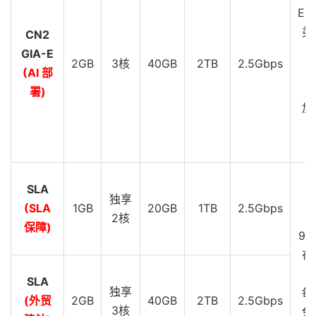
EU
美
CN2
GIA-E
2GB
3核
40GB
2TB
2.5Gbps
C
(AI 部
G
署)
加
C
G
SLA
D
独享
(SLA
1GB
20GB
1TB
2.5Gbps
S
2核
保障)
99
在
SLA
独享
每
(外贸
2GB
40GB
2TB
2.5Gbps
3核
免