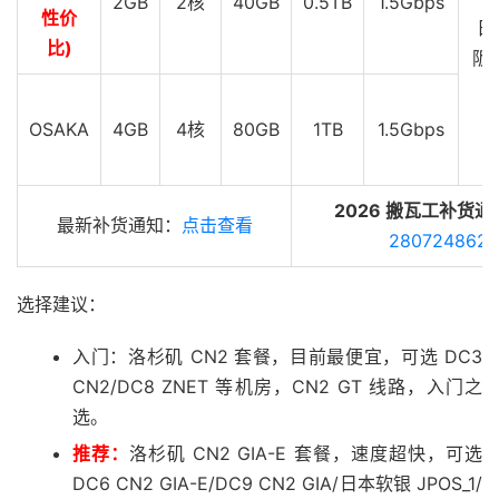
2GB
2核
40GB
0.5TB
1.5Gbps
性价
日
比)
阪 
G
OSAKA
4GB
4核
80GB
1TB
1.5Gbps
2026 搬瓦工补货通
最新补货通知：
点击查看
280724862
选择建议：
入门：洛杉矶 CN2 套餐，目前最便宜，可选 DC3
CN2/DC8 ZNET 等机房，CN2 GT 线路，入门之
选。
推荐：
洛杉矶 CN2 GIA-E 套餐，速度超快，可选
DC6 CN2 GIA-E/DC9 CN2 GIA/日本软银 JPOS_1/