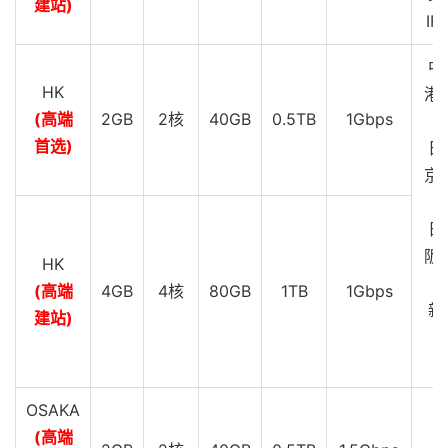
建站)
IP
中
HK
港 
(高端
2GB
2核
40GB
0.5TB
1Gbps
G
首选)
日
京 
G
日
阪 
HK
G
(高端
4GB
4核
80GB
1TB
1Gbps
新
建站)
C
G
OSAKA
(高端