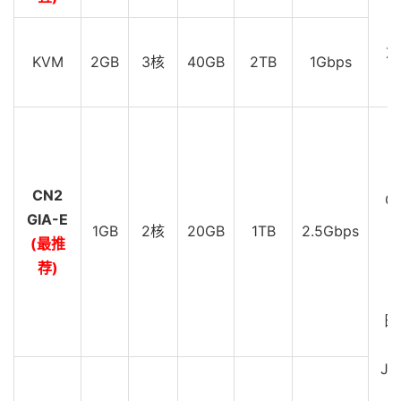
D
Z
KVM
2GB
3核
40GB
2TB
1Gbps
D
C
CN2
GI
GIA-E
1GB
2核
20GB
1TB
2.5Gbps
(最推
D
荐)
C
G
日
JP