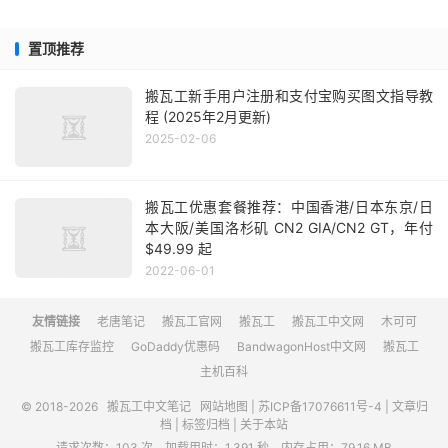
置顶推荐
搬瓦工新手用户注册和支付宝购买图文指导教
程 (2025年2月更新)
2025-02-06
搬瓦工优惠套餐推荐：中国香港/日本东京/日
本大阪/美国洛杉矶 CN2 GIA/CN2 GT，年付
$49.99 起
2022-06-01
友情链接
老唐笔记
搬瓦工官网
搬瓦工
搬瓦工中文网
木可可
搬瓦工库存监控
GoDaddy优惠码
BandwagonHost中文网
搬瓦工
主机百科
© 2018-2026
搬瓦工中文笔记
网站地图
|
苏ICP备17076611号-4
|
文章归
档
|
标签归档
|
关于本站