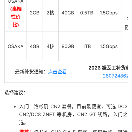
OSAKA
(高端
2GB
2核
40GB
0.5TB
1.5Gbps
性价
日
比)
阪 
G
OSAKA
4GB
4核
80GB
1TB
1.5Gbps
2026 搬瓦工补货通
最新补货通知：
点击查看
280724862
选择建议：
入门：洛杉矶 CN2 套餐，目前最便宜，可选 DC3
CN2/DC8 ZNET 等机房，CN2 GT 线路，入门之
选。
推荐：
洛杉矶 CN2 GIA-E 套餐，速度超快，可选