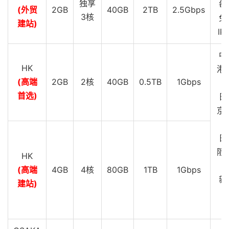
独享
每
(外贸
2GB
40GB
2TB
2.5Gbps
3核
免
建站)
IP
中
HK
港 
(高端
2GB
2核
40GB
0.5TB
1Gbps
G
首选)
日
京 
G
日
阪 
HK
G
(高端
4GB
4核
80GB
1TB
1Gbps
新
建站)
C
G