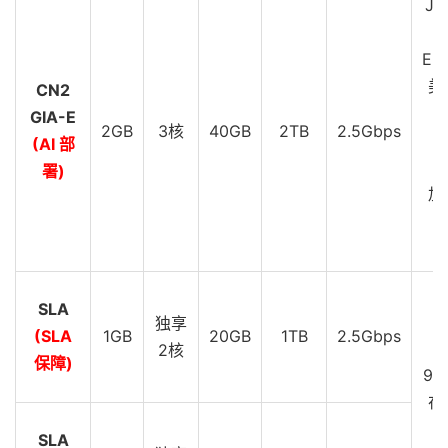
JP
EU
美
CN2
GIA-E
2GB
3核
40GB
2TB
2.5Gbps
C
(AI 部
G
署)
加
C
G
SLA
D
独享
(SLA
1GB
20GB
1TB
2.5Gbps
S
2核
保障)
99
在
SLA