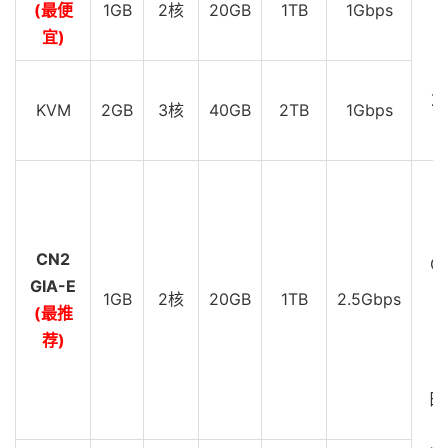
(最便
1GB
2核
20GB
1TB
1Gbps
D
宜)
D
Z
KVM
2GB
3核
40GB
2TB
1Gbps
D
C
CN2
GI
GIA-E
1GB
2核
20GB
1TB
2.5Gbps
(最推
D
荐)
C
G
日