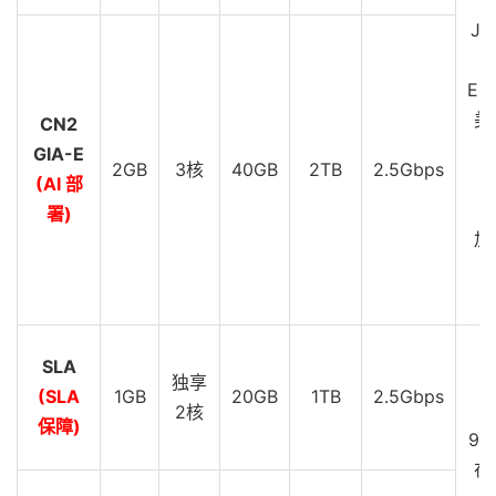
JP
EU
美
CN2
GIA-E
2GB
3核
40GB
2TB
2.5Gbps
C
(AI 部
G
署)
加
C
G
SLA
D
独享
(SLA
1GB
20GB
1TB
2.5Gbps
S
2核
保障)
99
在