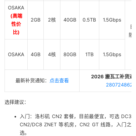
OSAKA
(高端
2GB
2核
40GB
0.5TB
1.5Gbps
性价
日
比)
阪 
G
OSAKA
4GB
4核
80GB
1TB
1.5Gbps
2026 搬瓦工补货通
最新补货通知：
点击查看
280724862
选择建议：
入门：洛杉矶 CN2 套餐，目前最便宜，可选 DC3
CN2/DC8 ZNET 等机房，CN2 GT 线路，入门之
选。