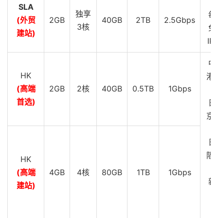
SLA
独享
每
(外贸
2GB
40GB
2TB
2.5Gbps
3核
免
建站)
IP
中
HK
港 
(高端
2GB
2核
40GB
0.5TB
1Gbps
G
首选)
日
京 
G
日
阪 
HK
G
(高端
4GB
4核
80GB
1TB
1Gbps
新
建站)
C
G