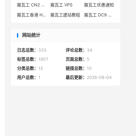
搬瓦工 CN2 GIA 限量版
搬瓦工 VPS
搬瓦工优惠通知
搬瓦工香港 HK85
搬瓦工建站教程
搬瓦工 DC9 限量版
网站统计
日志总数：
333
评论总数：
34
标签总数：
1957
页面总数：
5
分类总数：
15
链接总数：
10
用户总数：
1
最后更新：
2026-08-04