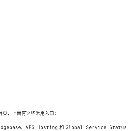
官方首页，上面有这些常用入口：
、
和
edgebase
VPS Hosting
Global Service Status