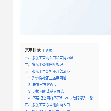
文章目录
隐藏
一、搬瓦工官网入口和官网地址
二、搬瓦工备用网址整理
三、搬瓦工官网打不开怎么办
1. 先切换搬瓦工备用网址
2. 先看官方状态页
3. 更换网络或稍后再试
4. 不要把官网打不开和 VPS 故障混为一谈
四、搬瓦工官方常用页面入口