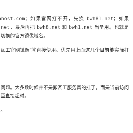
；如果官网打不开，先换
；如果
nhost.com
bwh81.net
，最后再把
和
当备用。也就是
.net
bwh8.net
bwh1.net
可切换的官方镜像域名。
搬瓦工官网镜像”就直接使用。优先用上面这几个目前能实际打
的问题。大多数时候并不是搬瓦工服务真的挂了，而是当前访问
甚至直接超时。
理。