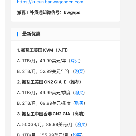
https://kucun.banwagongcn.com
搬瓦工补货通知微信号：bwgvps
最新优惠
1. 搬瓦工美国 KVM（入门）
A. 1TB/月，49.99美元/年（
购买
）
B. 2TB/月，52.99美元/半年（
购买
）
2. 搬瓦工美国 CN2 GIA-E（推荐）
A. 1TB/月，49.99美元/季度（
购买
）
B. 2TB/月，69.99美元/季度（
购买
）
3. 搬瓦工中国香港 CN2 GIA（高端）
A. 500GB/月，89.99美元/月（
购买
）
B. 1TB/月，155.99美元/月（
购买
）