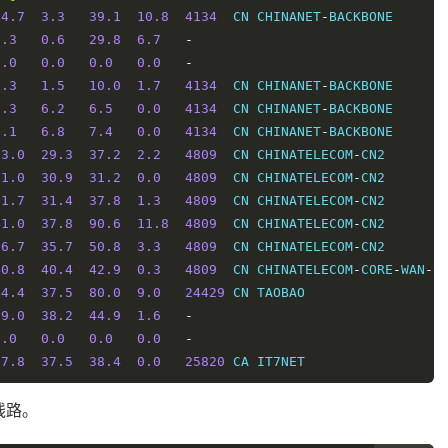
14.7
3.3
39.1
10.8
4134
  CN CHINANET
-
BACKBONE      
3.3
0.6
29.8
6.7
-
0.0
0.0
0.0
0.0
-
2.3
1.5
10.0
1.7
4134
  CN CHINANET
-
BACKBONE      
6.3
6.2
6.5
0.0
4134
  CN CHINANET
-
BACKBONE      
7.1
6.8
7.4
0.0
4134
  CN CHINANET
-
BACKBONE      
33.0
29.3
37.2
2.2
4809
  CN CHINATELECOM
-
CN2       
31.0
30.9
31.2
0.0
4809
  CN CHINATELECOM
-
CN2       
31.7
31.4
37.8
1.3
4809
  CN CHINATELECOM
-
CN2       
41.0
37.8
90.6
11.8
4809
  CN CHINATELECOM
-
CN2       
36.7
35.7
50.8
3.3
4809
  CN CHINATELECOM
-
CN2       
40.8
40.4
42.9
0.3
4809
  CN CHINATELECOM
-
CORE
-
WAN
-
C
44.4
37.5
80.0
9.0
24429
 CN TAOBAO                 
39.0
38.2
44.9
1.6
-
0.0
0.0
0.0
0.0
-
37.8
37.5
38.4
0.0
25820
 CA IT7NET
端线路。