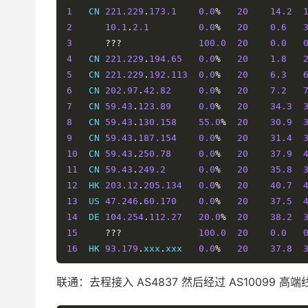
1
   CN 
221.229
.
173.1
0.0
%
20
14.2
2
10.1
.
2.1
0.0
%
20
0.6
3
???
100.0
20
0.0
4
   CN 
221.229
.
194.65
0.0
%
20
1.8
5
   CN 
221.229
.
192.113
0.0
%
20
6.3
6
   CN 
202.97
.
42.82
0.0
%
20
7.2
7
   CN 
59.43
.
123.89
0.0
%
20
34.3
8
   CN 
59.43
.
130.158
55.0
%
20
30.9
9
   CN 
59.43
.
187.154
0.0
%
20
31.4
10
  CN 
59.43
.
250.78
0.0
%
20
37.9
11
  CN 
59.43
.
249.2
0.0
%
20
35.8
12
  HK 
203.12
.
205.134
0.0
%
20
40.7
13
  US 
47.246
.
60.170
0.0
%
20
37.5
14
  DE 
104.254
.
112.27
20.0
%
20
38.2
15
???
100.0
20
0.0
16
  HK 
93.179
.
xxx
.
xxx   
0.0
%
20
37.8
联通：去程接入 AS4837 然后经过 AS10099 高