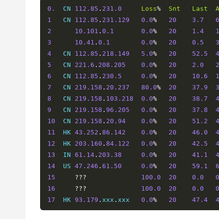
0.
  CN 
112.85
.
231.0
Loss
%
Snt
Last
1
   CN 
112.85
.
231.129
0.0
%
20
3.7
2
10.101
.
0.1
0.0
%
20
1.4
3
10.41
.
0.1
0.0
%
20
0.5
4
   CN 
112.85
.
218.149
5.0
%
20
52.5
5
   CN 
221.6
.
208.205
0.0
%
20
2.0
6
   CN 
112.85
.
230.5
0.0
%
20
10.6
7
   CN 
219.158
.
20.237
80.0
%
20
37.9
8
   CN 
219.158
.
103.218
0.0
%
20
38.7
9
   CN 
219.158
.
96.205
0.0
%
20
37.8
10
  CN 
219.158
.
20.94
0.0
%
20
51.2
11
  HK 
43.252
.
86.142
0.0
%
20
46.0
12
  HK 
203.160
.
84.122
0.0
%
20
42.5
13
  IN 
61.14
.
203.38
0.0
%
20
41.1
14
  US 
47.246
.
61.50
0.0
%
20
59.1
15
???
100.0
20
0.0
16
???
100.0
20
0.0
17
  HK 
93.179
.
xxx
.
xxx   
0.0
%
20
47.4