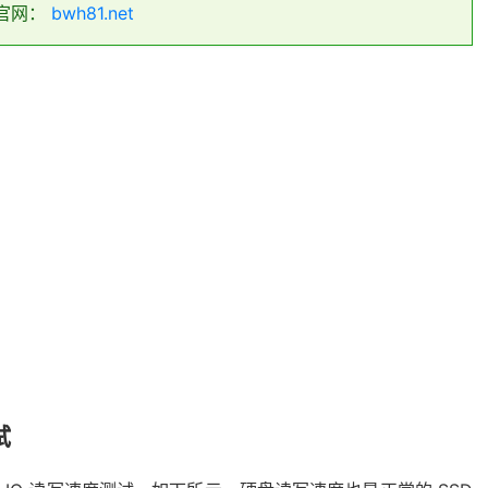
官网：
bwh81.net
试