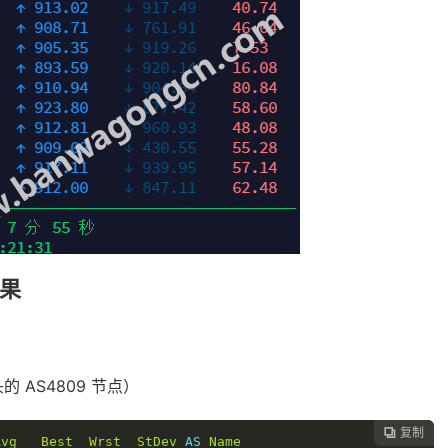
结果
的 AS4809 节点）
复制

Avg
Best
Wrst
StDev
 AS 
Name