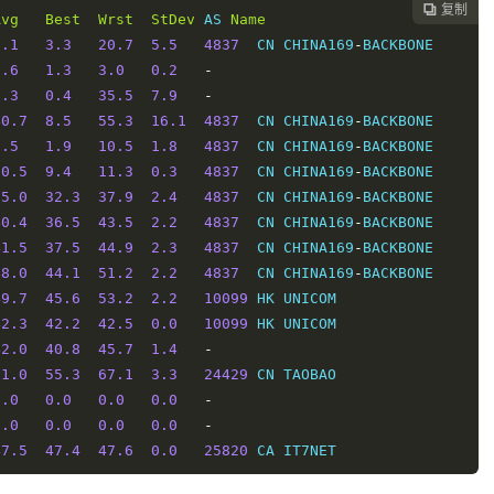
复制

Avg
Best
Wrst
StDev
 AS 
Name
6.1
3.3
20.7
5.5
4837
  CN CHINA169
-
BACKBONE      
1.6
1.3
3.0
0.2
-
3.3
0.4
35.5
7.9
-
40.7
8.5
55.3
16.1
4837
  CN CHINA169
-
BACKBONE      
2.5
1.9
10.5
1.8
4837
  CN CHINA169
-
BACKBONE      
10.5
9.4
11.3
0.3
4837
  CN CHINA169
-
BACKBONE      
35.0
32.3
37.9
2.4
4837
  CN CHINA169
-
BACKBONE      
40.4
36.5
43.5
2.2
4837
  CN CHINA169
-
BACKBONE      
41.5
37.5
44.9
2.3
4837
  CN CHINA169
-
BACKBONE      
48.0
44.1
51.2
2.2
4837
  CN CHINA169
-
BACKBONE      
49.7
45.6
53.2
2.2
10099
 HK UNICOM                 
42.3
42.2
42.5
0.0
10099
 HK UNICOM                 
42.0
40.8
45.7
1.4
-
61.0
55.3
67.1
3.3
24429
 CN TAOBAO                 
0.0
0.0
0.0
0.0
-
0.0
0.0
0.0
0.0
-
47.5
47.4
47.6
0.0
25820
 CA IT7NET