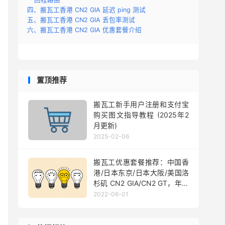
221.229
.
173.1
四、搬瓦工香港 CN2 GIA 延迟 ping 测试
五、搬瓦工香港 CN2 GIA 丢包率测试
六、搬瓦工香港 CN2 GIA 优惠套餐介绍
221.229
.
194.65
221.229
.
192.113
202.97
.
42.82
59.43
.
123.89
置顶推荐
59.43
.
130.158
59.43
.
187.154
搬瓦工新手用户注册和支付宝
59.43
.
250.78
购买图文指导教程 (2025年2
59.43
.
249.2
月更新)
N2 
203.12
.
205.134
2025-02-06
47.246
.
60.170
搬瓦工优惠套餐推荐：中国香
港/日本东京/日本大阪/美国洛
杉矶 CN2 GIA/CN2 GT，年付
$49.99 起
2022-06-01