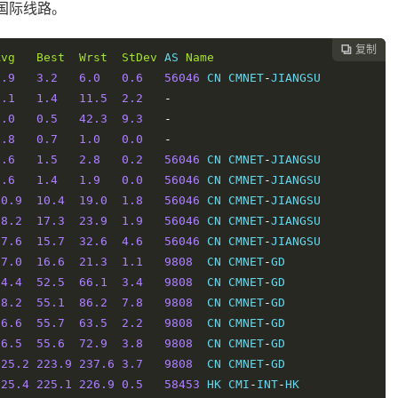
动国际线路。
复制

Avg
Best
Wrst
StDev
 AS 
Name
3.9
3.2
6.0
0.6
56046
 CN CMNET
-
JIANGSU          
2.1
1.4
11.5
2.2
-
3.0
0.5
42.3
9.3
-
0.8
0.7
1.0
0.0
-
1.6
1.5
2.8
0.2
56046
 CN CMNET
-
JIANGSU          
1.6
1.4
1.9
0.0
56046
 CN CMNET
-
JIANGSU          
10.9
10.4
19.0
1.8
56046
 CN CMNET
-
JIANGSU          
18.2
17.3
23.9
1.9
56046
 CN CMNET
-
JIANGSU          
17.6
15.7
32.6
4.6
56046
 CN CMNET
-
JIANGSU          
17.0
16.6
21.3
1.1
9808
  CN CMNET
-
GD               
54.4
52.5
66.1
3.4
9808
  CN CMNET
-
GD               
58.2
55.1
86.2
7.8
9808
  CN CMNET
-
GD               
56.6
55.7
63.5
2.2
9808
  CN CMNET
-
GD               
56.5
55.6
72.9
3.8
9808
  CN CMNET
-
GD               
225.2
223.9
237.6
3.7
9808
  CN CMNET
-
GD               
225.4
225.1
226.9
0.5
58453
 HK CMI
-
INT
-
HK             