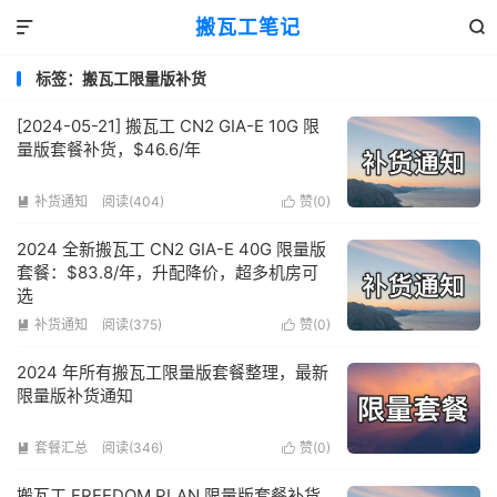
搬瓦工笔记


标签：搬瓦工限量版补货
[2024-05-21] 搬瓦工 CN2 GIA-E 10G 限
量版套餐补货，$46.6/年
补货通知
阅读(404)
赞(
0
)


2024 全新搬瓦工 CN2 GIA-E 40G 限量版
套餐：$83.8/年，升配降价，超多机房可
选
补货通知
阅读(375)
赞(
0
)


2024 年所有搬瓦工限量版套餐整理，最新
限量版补货通知
套餐汇总
阅读(346)
赞(
0
)


搬瓦工 FREEDOM PLAN 限量版套餐补货