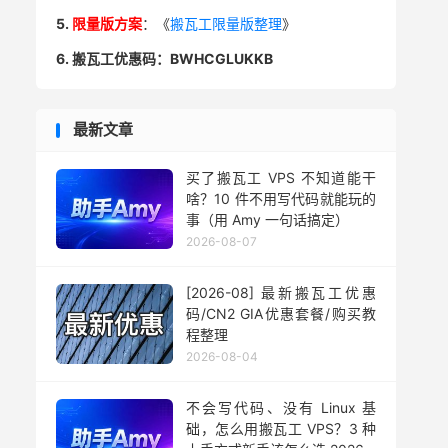
5.
限量版方案
：《
搬瓦工限量版整理
》
6. 搬瓦工优惠码：BWHCGLUKKB
最新文章
买了搬瓦工 VPS 不知道能干
啥？10 件不用写代码就能玩的
事（用 Amy 一句话搞定）
2026-08-07
[2026-08] 最新搬瓦工优惠
码/CN2 GIA优惠套餐/购买教
程整理
2026-08-04
不会写代码、没有 Linux 基
础，怎么用搬瓦工 VPS？3 种