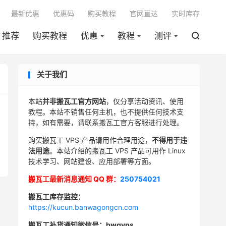

最新优惠
优惠码
购买教程
官网直达
实时库存
推荐
购买教程
优惠
教程
测评

关于我们
本站
并非搬瓦工官方网站
，仅分享活动资讯、使用
教程。本站不销售任何主机，也不提供任何技术支
持，如有需要，请联系搬瓦工官方客服进行处理。
购买搬瓦工 VPS 产品请用作合理用途，
不得用于违
法用途
。本站介绍的搬瓦工 VPS 产品可用作 Linux
技术学习、网站建设、应用部署等方面。
搬瓦工最新消息通知 QQ 群：
250754021
搬瓦工库存监控：
https://kucun.banwagongcn.com
搬瓦工补货通知微信号：bwgvps