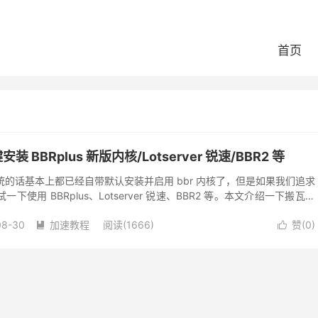
首页
BBRplus 新版内核/Lotserver 锐速/BBR2 等
版系统的话基本上都已经自带默认安装并启用 bbr 内核了，但是如果我们追求
使用 BBRplus、Lotserver 锐速、BBR2 等。本文介绍一下搬瓦工
08-30
加速教程
阅读(1666)
赞(
0
)

